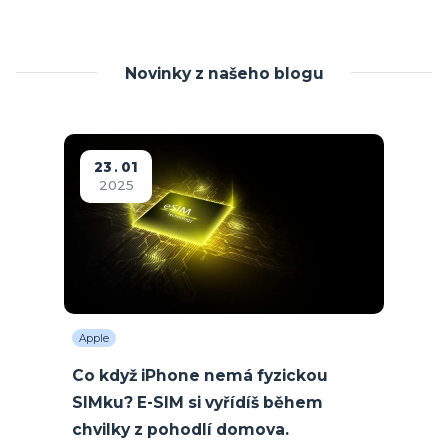
Novinky z našeho blogu
23
01
2025
Apple
Co když iPhone nemá fyzickou
SIMku? E-SIM si vyřídíš během
chvilky z pohodlí domova.