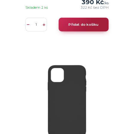
390 Kč
/
ks
Skladem 2 ks
322 Kč
bez DPH
Přidat do košíku