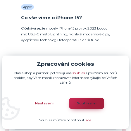
Apple
Co vše víme o iPhone 15?
Očekává se, že modely iPhone 15 pro rok 2023 budou
mít USB-C místo Lightning, rychlejší modemové čipy,
vylepšenou technologii fotoaparátu a další funk...
Zobrazit všechny články
Zpracování cookies
Náš e-shop a partneři potřebují Váš
souhlas
s použitím souborů
cookies, aby Vám mohli zobrazovat informace týkající se Vašich
zájmů.
Nepropásněte novinky, akce
a slevy!
Nastavení
Souhlasím
Můžete se kdykoli odhlásit. Zasíláme jednou za 14 dní.
Souhlas můžete odmítnout
zde
.