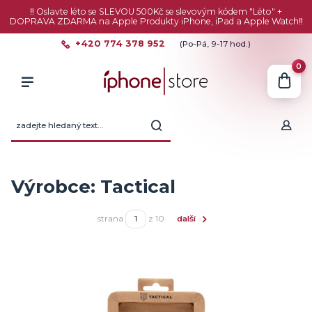
‼️ Oslavte léto se SLEVOU 500Kč se slevovým kódem "Léto" +
DOPRAVA ZDARMA na Apple Produkty iPhone, iPad a Apple Watch‼️
+420 774 378 952
(Po-Pá, 9-17 hod.)
0
Výrobce: Tactical
strana
z 10
další