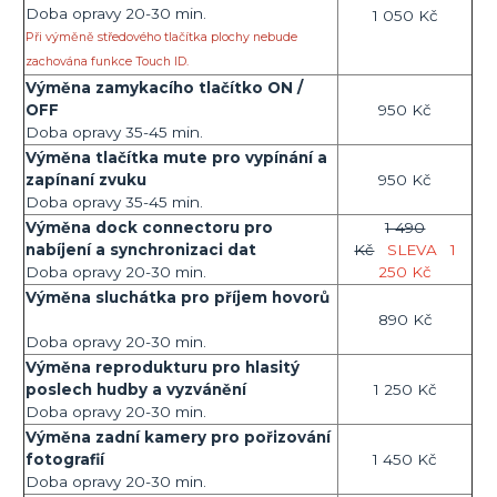
Doba opravy 20-30 min.
1 050 Kč
Při výměně středového tlačítka plochy nebude
zachována funkce Touch ID.
Výměna zamykacího tlačítko ON /
OFF
950 Kč
Doba opravy 35-45 min.
Výměna tlačítka mute pro vypínání a
zapínaní zvuku
950 Kč
Doba opravy 35-45 min.
Výměna dock connectoru pro
1 490
nabíjení a synchronizaci dat
Kč
SLEVA
1
Doba opravy 20-30 min.
250 Kč
Výměna sluchátka pro příjem hovorů
890 Kč
Doba opravy 20-30 min.
Výměna reprodukturu pro hlasitý
poslech hudby a vyzvánění
1 250 Kč
Doba opravy 20-30 min.
Výměna zadní kamery pro pořizování
fotografií
1 450 Kč
Doba opravy 20-30 min.