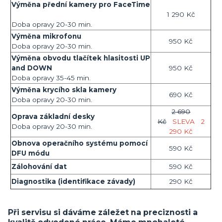
Výměna přední kamery pro FaceTime
1 290 Kč
Doba opravy 20-30 min.
Výměna mikrofonu
950 Kč
Doba opravy 20-30 min.
Výměna obvodu tlačítek hlasitosti UP
and DOWN
950 Kč
Doba opravy 35-45 min.
Výměna krycího skla kamery
690 Kč
Doba opravy 20-30 min.
2 690
Oprava základní desky
Kč
SLEVA
2
Doba opravy 20-30 min.
290 Kč
Obnova operačního systému pomocí
590 Kč
DFU módu
Zálohování dat
590 Kč
Diagnostika (identifikace závady)
290 Kč
Při servisu si dáváme záležet na preciznosti a