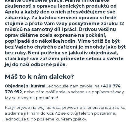
kvalitě odvedené práce. Máme mnohaleté
zkušenosti s opravou ikonických produktů od
Applu a každý den o nich přesvědčujeme své
zákazníky. Za každou servisní opravou si hrdě
stojíme a proto Vám vždy poskytneme záruku 12
měsíců na samotný díl i práci. Drtivou většinu
oprav děláme zcela expresně na počkání,
popřípadě do několika hodin. Víme totiž že být
bez Vašeho chytrého zařízení je mnohdy jako být
bez ruky. Není potřeba se jakkoliv objednávat,
stačí když své zařízení přinesete sebou a svěříte
jej do naší odborné péče.
Máš to k nám daleko?
Objednej si kurýra!
Jednoduše nám zavolej na
+420 774
378 952
, nebo nám pošli emial s adresou a popisem závady.
My se o zbytek postaráme!
Kurýr přijede na tvojí adresu, převezme si připravenou zásilku
a zdarma ji k nám doručí. Až se o tvůj telefon postaráme,
jednoduše ti ho pošleme kurýrem zpátky.