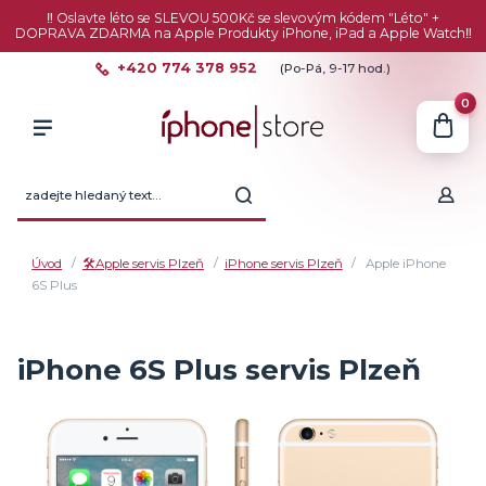
‼️ Oslavte léto se SLEVOU 500Kč se slevovým kódem "Léto" +
DOPRAVA ZDARMA na Apple Produkty iPhone, iPad a Apple Watch‼️
+420 774 378 952
(Po-Pá, 9-17 hod.)
0
Úvod
🛠️Apple servis Plzeň
iPhone servis Plzeň
Apple iPhone
6S Plus
iPhone 6S Plus servis Plzeň