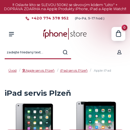
‼️ Oslavte léto se SLEVOU 500Kč se slevovým kódem "Léto" +
DOPRAVA ZDARMA na Apple Produkty iPhone, iPad a Apple Watch‼️
+420 774 378 952
(Po-Pá, 9-17 hod.)
0
Úvod
🛠️Apple servis Plzeň
iPad servis Plzeň
Apple iPad
iPad servis Plzeň