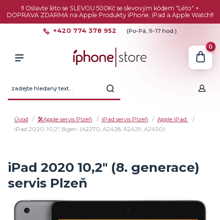
‼️ Oslavte léto se SLEVOU 500Kč se slevovým kódem "Léto" +
DOPRAVA ZDARMA na Apple Produkty iPhone, iPad a Apple Watch‼️
+420 774 378 952
(Po-Pá, 9-17 hod.)
0
Úvod
🛠️Apple servis Plzeň
iPad servis Plzeň
Apple iPad
iPad 2020, 10,2", 8.gen. (A2270, A2428, A2429, A2430)
iPad 2020 10,2" (8. generace)
servis Plzeň