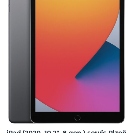
iPad (2020, 10,2", 8.gen.) servis Plzeň