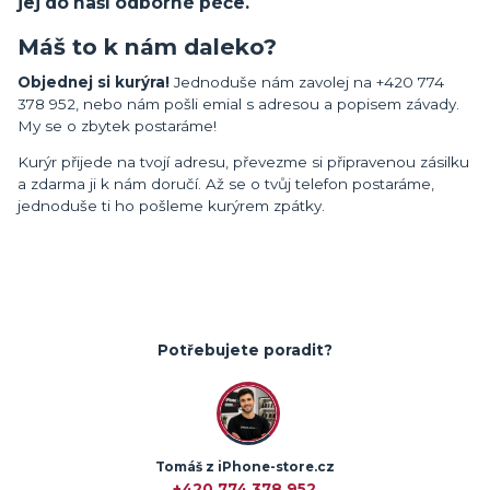
jej do naší odborné péče.
Máš to k nám daleko?
Objednej si kurýra!
Jednoduše nám zavolej na +420 774
378 952, nebo nám pošli emial s adresou a popisem závady.
My se o zbytek postaráme!
Kurýr přijede na tvojí adresu, převezme si připravenou zásilku
a zdarma ji k nám doručí. Až se o tvůj telefon postaráme,
jednoduše ti ho pošleme kurýrem zpátky.
Potřebujete poradit?
Tomáš z iPhone-store.cz
+420 774 378 952