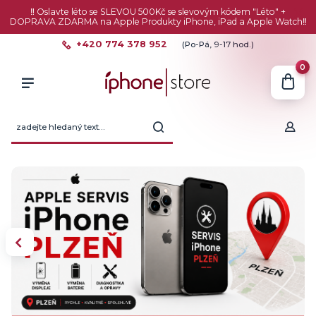
‼️ Oslavte léto se SLEVOU 500Kč se slevovým kódem "Léto" +
DOPRAVA ZDARMA na Apple Produkty iPhone, iPad a Apple Watch‼️
+420 774 378 952
(Po-Pá, 9-17 hod.)
0