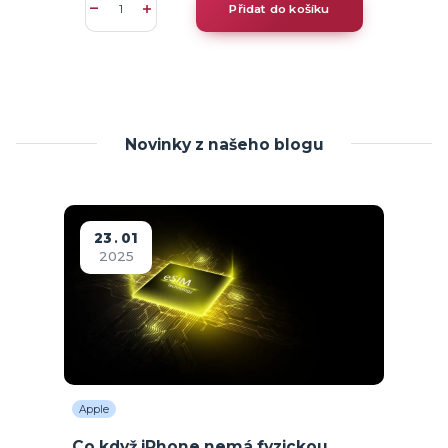
Přidat do košíku
Novinky z našeho blogu
23
01
2025
Apple
Co když iPhone nemá fyzickou