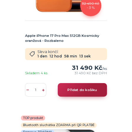
32 490 Kč
- 3 %
Apple iPhone 17 Pro Max 512GB Kosmicky
oranžová - Rozbaleno
Sleva končí:
1
den
12
hod
58
min
12
sek
31 490 Kč
/
ks
Skladem 4 ks
31 490 Kč
bez DPH
Přidat do košíku
TOP produkt
Bluetooth sluchátka ZDARMA při QR PLATBĚ