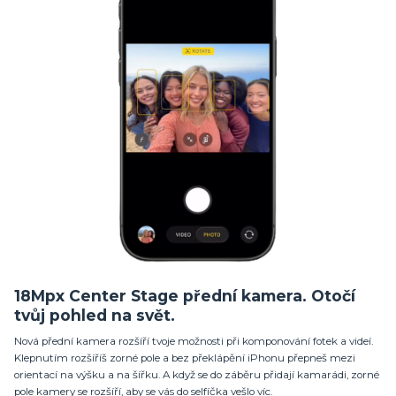
18Mpx Center Stage přední kamera. Otočí
tvůj pohled na svět.
Nová přední kamera rozšíří tvoje možnosti při komponování fotek a videí.
Klepnutím rozšíříš zorné pole a bez překlápění iPhonu přepneš mezi
orientací na výšku a na šířku. A když se do záběru přidají kamarádi, zorné
pole kamery se rozšíří, aby se vás do selfíčka vešlo víc.