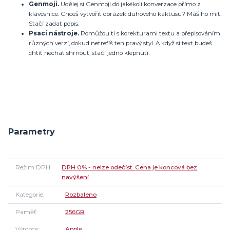
Genmoji.
Udělej si Genmoji do jakékoli konverzace přímo z
klávesnice. Chceš vytvořit obrázek duhového kaktusu? Máš ho mít.
Stačí zadat popis.
Psací nástroje.
Pomůžou ti s korekturami textu a přepisováním
různých verzí, dokud netrefíš ten pravý styl. A když si text budeš
chtít nechat shrnout, stačí jedno klepnutí.
Parametry
Režim DPH
DPH 0% - nelze odečíst. Cena je koncová bez
navýšení
Kategorie
Rozbaleno
Paměť
256GB
Výrobce
Apple