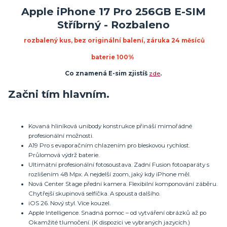
Apple iPhone 17 Pro 256GB E-SIM
Stříbrný - Rozbaleno
rozbalený kus, bez originální balení, záruka 24 měsíců
baterie 100%
Co znamená E-sim zjistíš
zde
.
Začni tím hlavním.
Kovaná hliníková unibody konstrukce přináší mimořádné
profesionální možnosti.
A19 Pro s evaporačním chlazením pro bleskovou rychlost.
Průlomová výdrž baterie.
Ultimátní profesionální fotosoustava. Zadní Fusion fotoaparáty s
rozlišením 48 Mpx. A nejdelší zoom, jaký kdy iPhone měl.
Nová Center Stage přední kamera. Flexibilní komponování záběru.
Chytřejší skupinová selfíčka. A spousta dalšího.
iOS 26. Nový styl. Více kouzel.
Apple Intelligence. Snadná pomoc – od vytváření obrázků až po
Okamžité tlumočení. (K dispozici ve vybraných jazycích.)