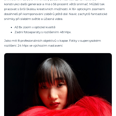
konstrukci další generace a má o 56 procent větší snímač. Můžeš tak
pracovat s širší škálou kreativních možností. A 16× optickým zoomem
dosáhneš při komponování záběrů ještě dál. Navíc zachytíš fantastické
snímky při slabém světle a úžasná videa.
Až 8x zoom v optické kvalitě
Zadní fotoaparáty s rozlišením 48 Mpx.
Jako mít 8 profesionálních objektivů v kapse. Fotky v supervysokém
rozlišení. 24 Mpx ve výchozím nastavení.