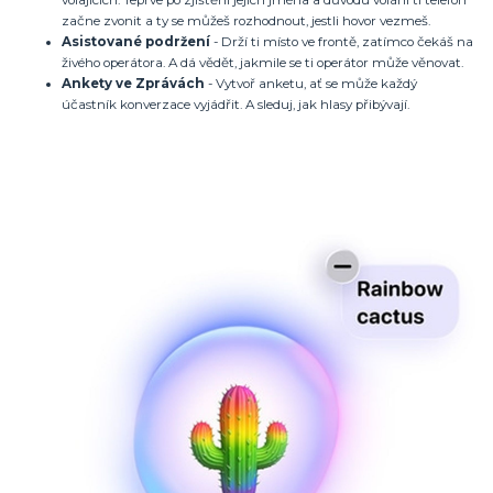
volajících. Teprve po zjištění jejich jména a důvodu volání ti telefon
začne zvonit a ty se můžeš rozhodnout, jestli hovor vezmeš.
Asistované podržení
- Drží ti místo ve frontě, zatímco čekáš na
živého operátora. A dá vědět, jakmile se ti operátor může věnovat.
Ankety ve Zprávách
- Vytvoř anketu, ať se může každý
účastník konverzace vyjádřit. A sleduj, jak hlasy přibývají.