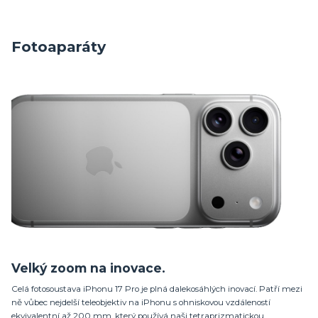
Fotoaparáty
Velký zoom na inovace.
Celá fotosoustava iPhonu 17 Pro je plná dalekosáhlých inovací. Patří mezi
ně vůbec nejdelší teleobjektiv na iPhonu s ohniskovou vzdáleností
ekvivalentní až 200 mm, který používá naši tetraprizmatickou