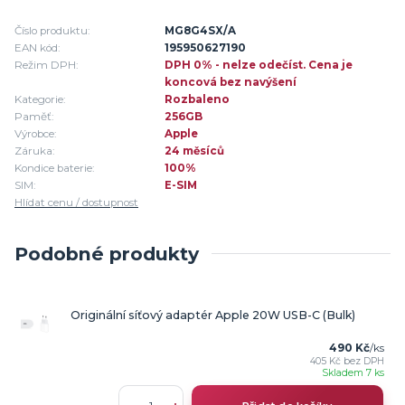
Číslo produktu:
MG8G4SX/A
EAN kód:
195950627190
Režim DPH:
DPH 0% - nelze odečíst. Cena je
koncová bez navýšení
Kategorie:
Rozbaleno
Paměť:
256GB
Výrobce:
Apple
Záruka:
24 měsíců
Kondice baterie:
100%
SIM:
E-SIM
Hlídat cenu / dostupnost
Podobné produkty
Originální síťový adaptér Apple 20W USB-C (Bulk)
490 Kč
/
ks
405 Kč
bez DPH
Skladem 7 ks