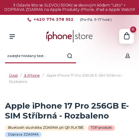
‼️ Oslavte léto se SLEVOU 500Kč se slevovým kódem "Léto" +
DOPRAVA ZDARMA na Apple Produkty iPhone, iPad a Apple Watch‼️
+420 774 378 952
(Po-Pá, 9-17 hod.)
0
Úvod
📱iPhone
Apple iPhone 17 Pro 256GB E-SIM Stříbrná -
Rozbaleno
Apple iPhone 17 Pro 256GB E-
SIM Stříbrná - Rozbaleno
Bluetooth sluchátka ZDARMA při QR PLATBĚ
TOP produkt
Doprava ZDARMA