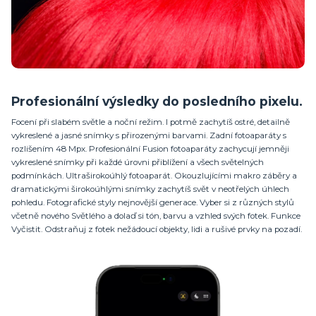
Profesionální výsledky do posledního pixelu.
Focení při slabém světle a noční režim. I potmě zachytíš ostré, detailně
vykreslené a jasné snímky s přirozenými barvami. Zadní fotoaparáty s
rozlišením 48 Mpx. Profesionální Fusion fotoaparáty zachycují jemněji
vykreslené snímky při každé úrovni přiblížení a všech světelných
podmínkách. Ultraširokoúhlý fotoaparát. Okouzlujícími makro záběry a
dramatickými širokoúhlými snímky zachytíš svět v neotřelých úhlech
pohledu. Fotografické styly nejnovější generace. Vyber si z různých stylů
včetně nového Světlého a dolaď si tón, barvu a vzhled svých fotek. Funkce
Vyčistit. Odstraňuj z fotek nežádoucí objekty, lidi a rušivé prvky na pozadí.