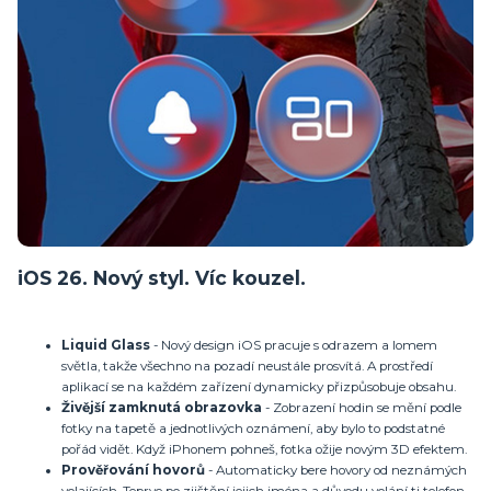
iOS 26. Nový styl. Víc kouzel.
Liquid Glass
- Nový design iOS pracuje s odrazem a lomem
světla, takže všechno na pozadí neustále prosvítá. A prostředí
aplikací se na každém zařízení dynamicky přizpůsobuje obsahu.
Živější zamknutá obrazovka
- Zobrazení hodin se mění podle
fotky na tapetě a jednotlivých oznámení, aby bylo to podstatné
pořád vidět. Když iPhonem pohneš, fotka ožije novým 3D efektem.
Prověřování hovorů
- Automaticky bere hovory od neznámých