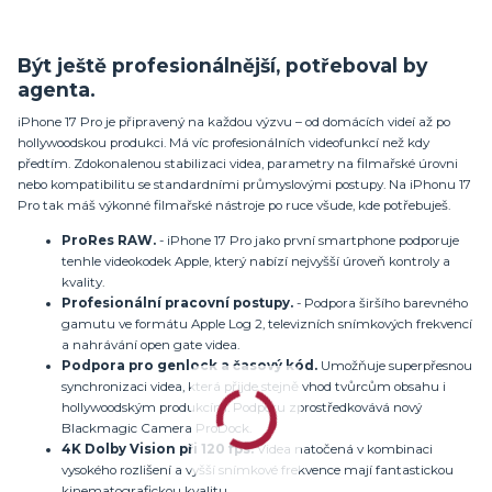
Být ještě profesionálnější, potřeboval by
agenta.
iPhone 17 Pro je připravený na každou výzvu – od domácích videí až po
hollywoodskou produkci. Má víc profesionálních videofunkcí než kdy
předtím. Zdokonalenou stabilizaci videa, parametry na filmařské úrovni
nebo kompatibilitu se standardními průmyslovými postupy. Na iPhonu 17
Pro tak máš výkonné filmařské nástroje po ruce všude, kde potřebuješ.
ProRes RAW.
- iPhone 17 Pro jako první smartphone podporuje
tenhle videokodek Apple, který nabízí nejvyšší úroveň kontroly a
kvality.
Profesionální pracovní postupy.
- Podpora širšího barevného
gamutu ve formátu Apple Log 2, televizních snímkových frekvencí
a nahrávání open gate videa.
Podpora pro genlock a časový kód.
Umožňuje superpřesnou
synchronizaci videa, která přijde stejně vhod tvůrcům obsahu i
hollywoodským produkcím. Podporu zprostředkovává nový
Blackmagic Camera ProDock.
4K Dolby Vision při 120 fps.
Videa natočená v kombinaci
vysokého rozlišení a vyšší snímkové frekvence mají fantastickou
kinematografickou kvalitu.