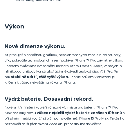
Výkon
Nové dimenze výkonu.
Ať pracuješ s náročnou grafikou, nebo ohromnými mediálními soubory,
díky pokročilé technologii chlazení podává iPhone 17 Pro závratný výkon.
Laserem svařovaná evaporační komora, kterou navrhl Apple, ve spojení s
hliníkovou unibody konstrukcí účinně odvádí teplo od čipu A19 Pro. Ten
tak
stabilně udrží ještě vyšší výkon.
Tenhle průlom v chlazení je
klíčem k vůbec nejvyššímu výkonu iPhonu.
Výdrž baterie. Dosavadní rekord.
Nové vnitřní řešení vytváří výrazně víc místa pro baterii. iPhone 17 Pro
Max má díky tomu
vůbec nejdelší výdrž baterie ze všech iPhonů
a
při plném nabití vydrží až o 3 hodiny déle než iPhone 15 Pro Max. Takže ho
nezaskočí delší přehrávání videa ani práce dlouho do večera.