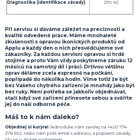
Diagnostika (identifikace závady)
290 Kč
Při servisu si dáváme záležet na preciznosti a
kvalitě odvedené práce. Máme mnohaleté
zkušenosti s opravou ikonických produktů od
Applu a každý den o nich přesvědčujeme své
zákazníky. Za každou servisní opravou si hrdě
stojíme a proto Vám vždy poskytneme záruku 12
měsíců na samotný díl i práci. Drtivou většinu
oprav děláme zcela expresně na počkání,
popřípadě do několika hodin. Víme totiž že být
bez Vašeho chytrého zařízení je mnohdy jako být
bez ruky. Není potřeba se jakkoliv objednávat,
stačí když své zařízení přinesete sebou a svěříte
jej do naší odborné péče.
Máš to k nám daleko?
Objednej si kurýra!
Jednoduše nám zavolej na +420 774
378 952, nebo nám pošli emial s adresou a popisem závady.
My se o zbytek postaráme!