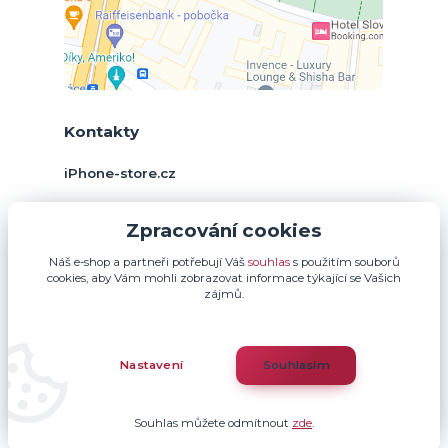
Kontakty
iPhone-store.cz
+420 774 378 952
Zpracování cookies
(Po-Pá, 9-17 hod.)
Náš e-shop a partneři potřebují Váš
souhlas
s použitím souborů
info@iphone-store.cz
cookies, aby Vám mohli zobrazovat informace týkající se Vašich
zájmů.
Nastavení
Souhlasím
Souhlas můžete odmítnout
zde
.
Vytvořeno na
Eshop-rychle.cz