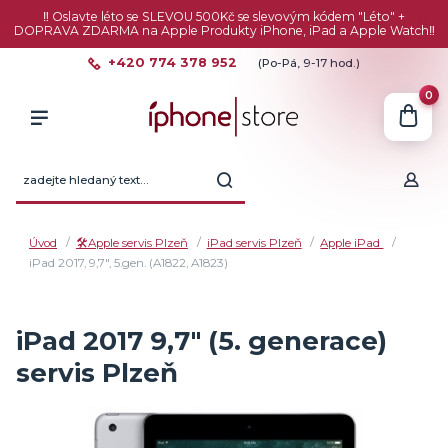
‼️ Oslavte léto se SLEVOU 500Kč se slevovým kódem "Léto" +
DOPRAVA ZDARMA na Apple Produkty iPhone, iPad a Apple Watch‼️
+420 774 378 952
(Po-Pá, 9-17 hod.)
0
Úvod
🛠️Apple servis Plzeň
iPad servis Plzeň
Apple iPad
iPad 2017, 9,7", 5.gen. (A1822, A1823)
iPad 2017 9,7" (5. generace)
servis Plzeň