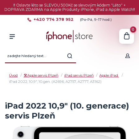
‼️ Oslavte léto se SLEVOU 500Kč se slevovým kódem "Léto" +
DOPRAVA ZDARMA na Apple Produkty iPhone, iPad a Apple Watch‼️
+420 774 378 952
(Po-Pá, 9-17 hod.)
0
Úvod
🛠️Apple servis Plzeň
iPad servis Plzeň
Apple iPad
iPad 2022, 10,9", 10.gen. (A2696, A2757, A2777, A3162)
iPad 2022 10,9" (10. generace)
servis Plzeň