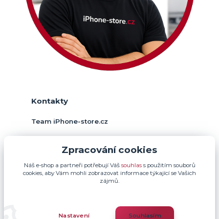
Kontakty
Team iPhone-store.cz
+420 774 378 952
Zpracování cookies
(Po-Pá, 9-17 hod.)
Náš e-shop a partneři potřebují Váš
souhlas
s použitím souborů
info@iphone-store.cz
cookies, aby Vám mohli zobrazovat informace týkající se Vašich
zájmů.
Nastavení
Souhlasím