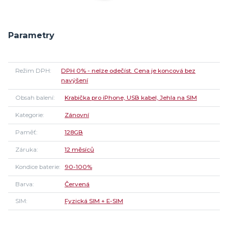
Parametry
Režim DPH
DPH 0% - nelze odečíst. Cena je koncová bez
navýšení
Obsah balení
Krabička pro iPhone, USB kabel, Jehla na SIM
Kategorie
Zánovní
Paměť
128GB
Záruka
12 měsíců
Kondice baterie
90-100%
Barva
Červená
SIM
Fyzická SIM + E-SIM