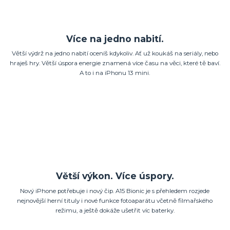
Více na jedno nabití.
Větší výdrž na jedno nabití oceníš kdykoliv. Ať už koukáš na seriály, nebo
hraješ hry. Větší úspora energie znamená více času na věci, které tě baví.
A to i na iPhonu 13 mini.
Větší výkon. Více úspory.
Nový iPhone potřebuje i nový čip. A15 Bionic je s přehledem rozjede
nejnovější herní tituly i nové funkce fotoaparátu včetně filmařského
režimu, a ještě dokáže ušetřit víc baterky.