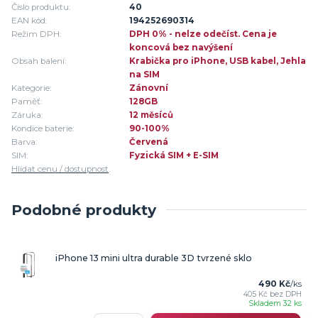
Číslo produktu:
40
EAN kód:
194252690314
Režim DPH:
DPH 0% - nelze odečíst. Cena je
koncová bez navýšení
Obsah balení:
Krabička pro iPhone, USB kabel, Jehla
na SIM
Kategorie:
Zánovní
Paměť:
128GB
Záruka:
12 měsíců
Kondice baterie:
90-100%
Barva:
Červená
SIM:
Fyzická SIM + E-SIM
Hlídat cenu / dostupnost
Podobné produkty
iPhone 13 mini ultra durable 3D tvrzené sklo
490 Kč
/
ks
405 Kč
bez DPH
Skladem 32 ks