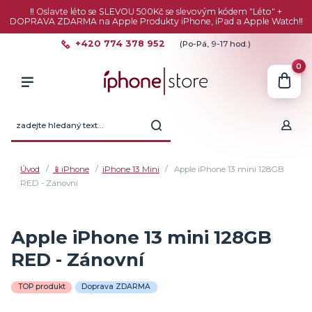
‼️ Oslavte léto se SLEVOU 500Kč se slevovým kódem "Léto" +
DOPRAVA ZDARMA na Apple Produkty iPhone, iPad a Apple Watch‼️
+420 774 378 952
(Po-Pá, 9-17 hod.)
0
Úvod
📱iPhone
iPhone 13 Mini
Apple iPhone 13 mini 128GB
RED - Zánovní
Apple iPhone 13 mini 128GB
RED - Zánovní
TOP produkt
Doprava ZDARMA