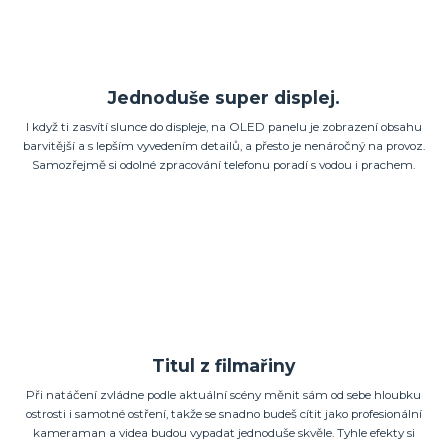
Jednoduše super displej.
I když ti zasvítí slunce do displeje, na OLED panelu je zobrazení obsahu
barvitější a s lepším vyvedením detailů, a přesto je nenáročný na provoz.
Samozřejmě si odolné zpracování telefonu poradí s vodou i prachem.
Titul z filmařiny
Při natáčení zvládne podle aktuální scény měnit sám od sebe hloubku
ostrosti i samotné ostření, takže se snadno budeš cítit jako profesionální
kameraman a videa budou vypadat jednoduše skvěle. Tyhle efekty si