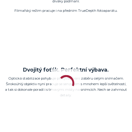
diváky podmaní.
Filmařský režim pracuje i na předním TrueDepth fotoaparátu.
Dvojitý foťák. Perfektní výbava.
Optická stabilizace pohybuje při vyvažování záběru celým snímačem.
Širokoúhlý objektiv nyní pracuje se senzorem s mnohem lepší světelností,
a tak si dokonale poradí i s tmavými místy na snímcích. Nech se zahrnout
detaily.