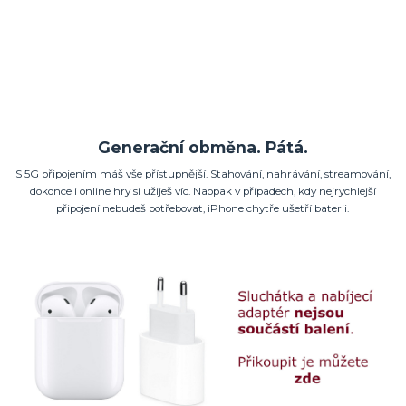
Generační obměna. Pátá.
S 5G připojením máš vše přístupnější. Stahování, nahrávání, streamování,
dokonce i online hry si užiješ víc. Naopak v případech, kdy nejrychlejší
připojení nebudeš potřebovat, iPhone chytře ušetří baterii.