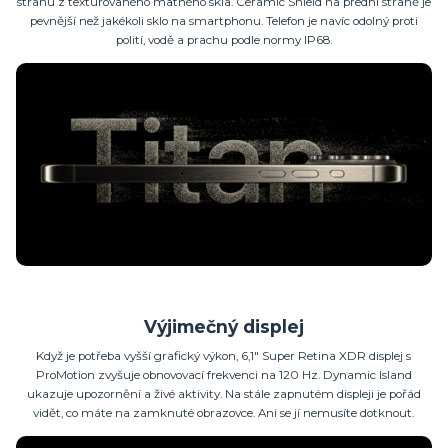
stranu z texturovaného matného skla. Ceramic Shield na přední straně je
pevnější než jakékoli sklo na smartphonu. Telefon je navíc odolný proti
polití, vodě a prachu podle normy IP68.
Výjimečný displej
Když je potřeba vyšší grafický výkon, 6,1″ Super Retina XDR displej s
ProMotion zvyšuje obnovovací frekvenci na 120 Hz. Dynamic Island
ukazuje upozornění a živé aktivity. Na stále zapnutém displeji je pořád
vidět, co máte na zamknuté obrazovce. Ani se jí nemusíte dotknout.