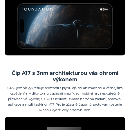
Čip A17 s 3nm architekturou vás ohromí
výkonem
GPU jemně vykresluje prostředí s plynulejšími animacemi a věrnějším
osvětlením – díky tomu vypadají například mobilní hry neskutečně
přesvědčivě. Rychlejší CPU s lehkostí zvládá náročná zadání, pracovní
aplikace a multitasking. A17 Pro je úžasně úsporný, proto vám baterie
iPhonu vydrží celý pracovní den.