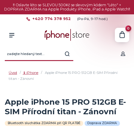
‼️ Oslavte léto se SLEVOU 500Kč se slevovým kódem "Léto" +
DOPRAVA ZDARMA na Apple Produkty iPhone, iPad a Apple Watch‼️
+420 774 378 952
(Po-Pá, 9-17 hod.)
0
Úvod
📱iPhone
Apple iPhone 15 PRO 512GB E-SIM Přírodní
titan - Zánovní
Apple iPhone 15 PRO 512GB E-
SIM Přírodní titan - Zánovní
Bluetooth sluchátka ZDARMA při QR PLATBĚ
Doprava ZDARMA