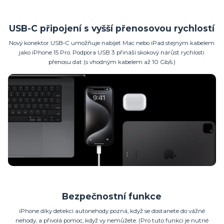
USB-C připojení s vyšší přenosovou rychlostí
Nový konektor USB‑C umožňuje nabíjet Mac nebo iPad stejným kabelem
jako iPhone 15 Pro. Podpora USB 3 přináší skokový nárůst rychlosti
přenosu dat (s vhodným kabelem až 10 Gb/s.)
Bezpečnostní funkce
iPhone díky detekci autonehody pozná, když se dostanete do vážné
nehody, a přivolá pomoc, když vy nemůžete. (Pro tuto funkci je nutné