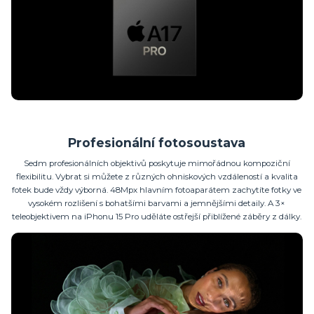
Profesionální fotosoustava
Sedm profesionálních objektivů poskytuje mimořádnou kompoziční
flexibilitu. Vybrat si můžete z různých ohniskových vzdáleností a kvalita
fotek bude vždy výborná. 48Mpx hlavním fotoaparátem zachytíte fotky ve
vysokém rozlišení s bohatšími barvami a jemnějšími detaily. A 3×
teleobjektivem na iPhonu 15 Pro uděláte ostřejší přiblížené záběry z dálky.