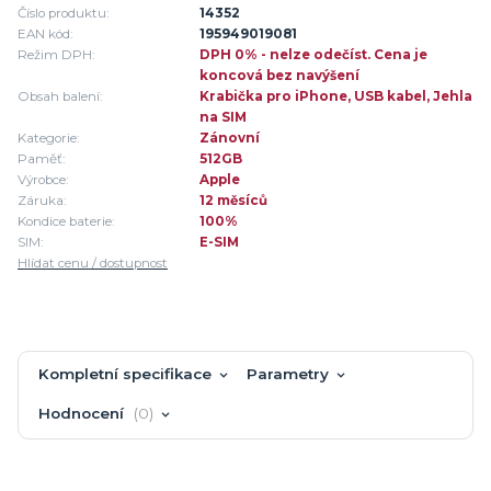
Číslo produktu:
14352
EAN kód:
195949019081
Režim DPH:
DPH 0% - nelze odečíst. Cena je
koncová bez navýšení
Obsah balení:
Krabička pro iPhone, USB kabel, Jehla
na SIM
Kategorie:
Zánovní
Paměť:
512GB
Výrobce:
Apple
Záruka:
12 měsíců
Kondice baterie:
100%
SIM:
E-SIM
Hlídat cenu / dostupnost
Kompletní specifikace
Parametry
Hodnocení
0