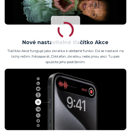
Nové nastavitelné tlačítko Akce
Tlačítko Akce funguje jako zkratka k oblíbené funkci. Dá se nastavit na
tichý režim, Fotoaparát, Diktafon, zkratku, nebo jinou akci. Tu pak
spustíte jeho podržením.