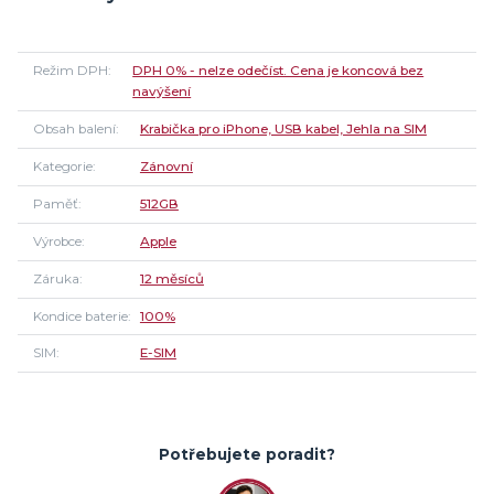
Režim DPH
DPH 0% - nelze odečíst. Cena je koncová bez
navýšení
Obsah balení
Krabička pro iPhone, USB kabel, Jehla na SIM
Kategorie
Zánovní
Paměť
512GB
Výrobce
Apple
Záruka
12 měsíců
Kondice baterie
100%
SIM
E-SIM
Potřebujete poradit?