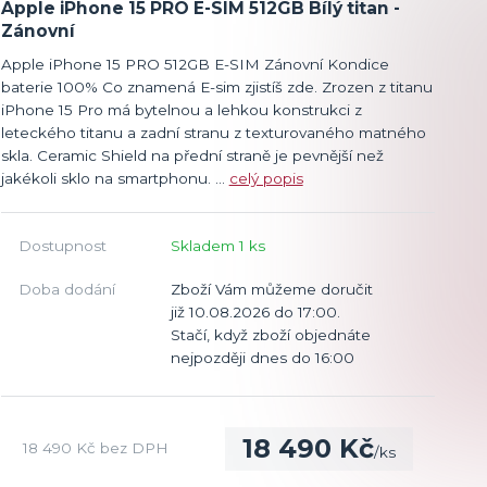
Apple iPhone 15 PRO E-SIM 512GB Bílý titan -
Zánovní
Apple iPhone 15 PRO 512GB E-SIM Zánovní Kondice
baterie 100% Co znamená E-sim zjistíš zde. Zrozen z titanu
iPhone 15 Pro má bytelnou a lehkou konstrukci z
leteckého titanu a zadní stranu z texturovaného matného
skla. Ceramic Shield na přední straně je pevnější než
jakékoli sklo na smartphonu. ...
celý popis
Dostupnost
Skladem 1 ks
Doba dodání
Zboží Vám můžeme doručit
již 10.08.2026 do 17:00.
Stačí, když zboží objednáte
nejpozději dnes do 16:00
18 490 Kč
18 490 Kč
bez DPH
/
ks