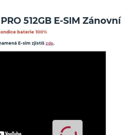
 PRO 512GB E-SIM Zánovní
ondice baterie 100%
namená E-sim zjistíš
zde
.