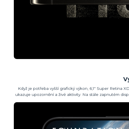
V
Když je potřeba vyšší grafický výkon, 6,1″ Super Retina 
ukazuje upozornění a živé aktivity. Na stále zapnutém disp