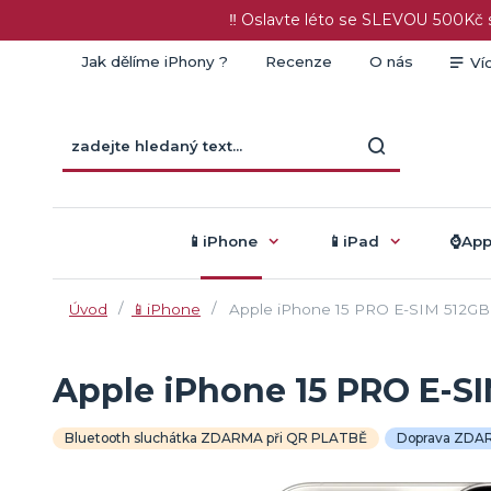
‼️ Oslavte léto se SLEVOU 500K
Jak dělíme iPhony ?
Recenze
O nás
Ví
📱iPhone
📱iPad
⌚️Ap
Úvod
📱iPhone
Apple iPhone 15 PRO E-SIM 512GB Bí
Apple iPhone 15 PRO E-SIM
Bluetooth sluchátka ZDARMA při QR PLATBĚ
Doprava ZDA