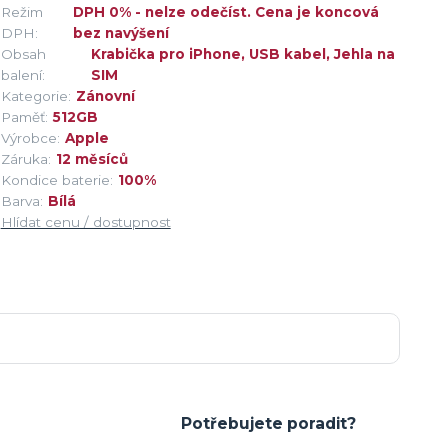
Režim
DPH 0% - nelze odečíst. Cena je koncová
DPH:
bez navýšení
Obsah
Krabička pro iPhone, USB kabel, Jehla na
balení:
SIM
Kategorie:
Zánovní
Paměť:
512GB
Výrobce:
Apple
Záruka:
12 měsíců
Kondice baterie:
100%
Barva:
Bílá
Hlídat cenu / dostupnost
Potřebujete poradit?