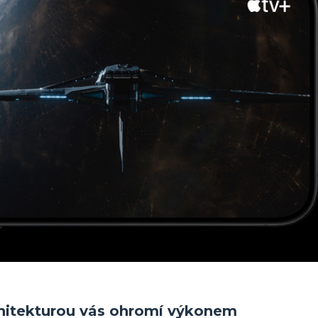
chitekturou vás ohromí výkonem