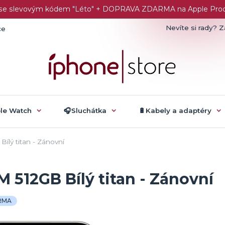
č se slevovým kódem "Léto" + DOPRAVA ZDARMA na Apple Produk
Nevíte si rady? Z
ce
ple Watch
🎧Sluchátka
🔋Kabely a adaptéry
lý titan - Zánovní
 512GB Bílý titan - Zánovní
RMA