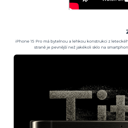
iPhone 15 Pro má bytelnou a lehkou konstrukci z leteckéh
straně je pevnější než jakékoli sklo na smartphon