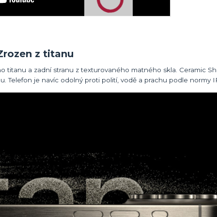
Zrozen z titanu
o titanu a zadní stranu z texturovaného matného skla. Ceramic Sh
u. Telefon je navíc odolný proti polití, vodě a prachu podle normy I