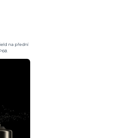
ield na přední
P68.