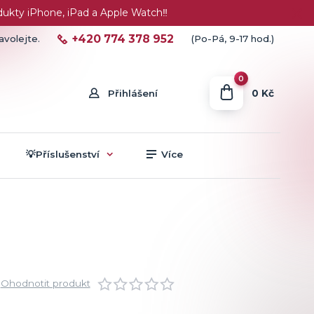
ty iPhone, iPad a Apple Watch‼️
+420 774 378 952
avolejte.
(Po-Pá, 9-17 hod.)
0
0 Kč
Přihlášení
💡Příslušenství
Více
Ohodnotit produkt