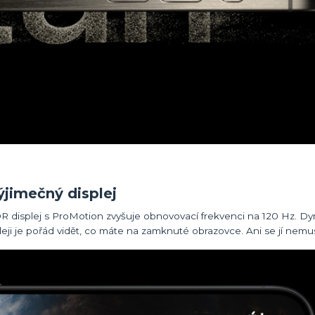
ýjimečný displej
XDR displej s ProMotion zvyšuje obnovovací frekvenci na 120 Hz. D
leji je pořád vidět, co máte na zamknuté obrazovce. Ani se jí nemu