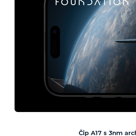
Čip A17 s 3nm ar