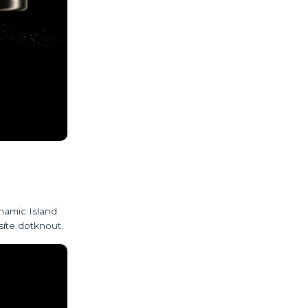
ynamic Island
síte dotknout.