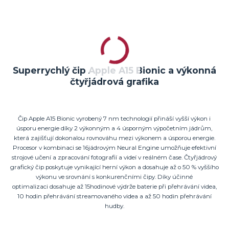
Superrychlý čip Apple A15 Bionic a výkonná
čtyřjádrová grafika
Čip Apple A15 Bionic vyrobený 7 nm technologií přináší vyšší výkon i
úsporu energie díky 2 výkonným a 4 úsporným výpočetním jádrům,
která zajišťují dokonalou rovnováhu mezi výkonem a úsporou energie.
Procesor v kombinaci se 16jádrovým Neural Engine umožňuje efektivní
strojové učení a zpracování fotografií a videí v reálném čase. Čtyřjádrový
grafický čip poskytuje vynikající herní výkon a dosahuje až o 50 % vyššího
výkonu ve srovnání s konkurenčními čipy. Díky účinné
optimalizaci dosahuje až 15hodinové výdrže baterie při přehrávání videa,
10 hodin přehrávání streamovaného videa a až 50 hodin přehrávání
hudby.