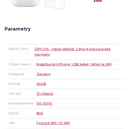
Parametry
Režim DPH
DPH 0% - nelze odečíst. Cena je koncová bez
navýšení
Obsah balení
Krabička pro iPhone, USB kabel, Jehla na SIM
Kategorie
Zánovní
Paměť
64GB
Záruka
12 měsíců
Kondice baterie
90-100%
Barva
Bílá
SIM
Fyzická SIM + E-SIM