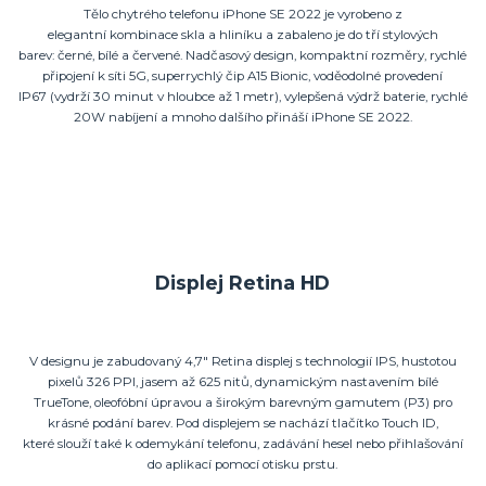
Tělo chytrého telefonu iPhone SE 2022 je vyrobeno z
elegantní kombinace skla a hliníku a zabaleno je do tří stylových
barev: černé, bílé a červené. Nadčasový design, kompaktní rozměry, rychlé
připojení k síti 5G, superrychlý čip A15 Bionic, voděodolné provedení
IP67 (vydrží 30 minut v hloubce až 1 metr), vylepšená výdrž baterie, rychlé
20W nabíjení a mnoho dalšího přináší iPhone SE 2022.
Displej Retina HD
V designu je zabudovaný 4,7" Retina displej s technologií IPS, hustotou
pixelů 326 PPI, jasem až 625 nitů, dynamickým nastavením bílé
TrueTone, oleofóbní úpravou a širokým barevným gamutem (P3) pro
krásné podání barev. Pod displejem se nachází tlačítko Touch ID,
které slouží také k odemykání telefonu, zadávání hesel nebo přihlašování
do aplikací pomocí otisku prstu.