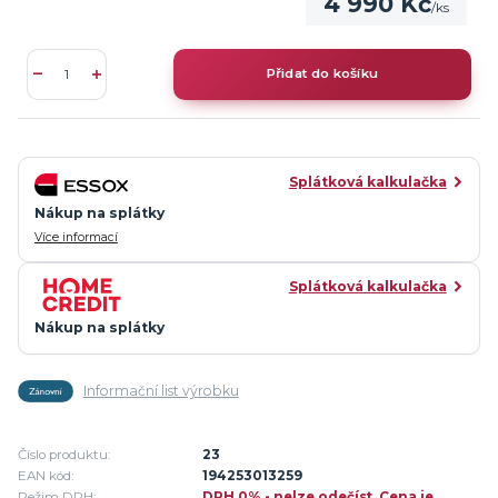
4 990 Kč
/
ks
Přidat do košíku
Splátková kalkulačka
Nákup na splátky
Více informací
Splátková kalkulačka
Nákup na splátky
Informační list výrobku
Číslo produktu:
23
EAN kód:
194253013259
Režim DPH:
DPH 0% - nelze odečíst. Cena je