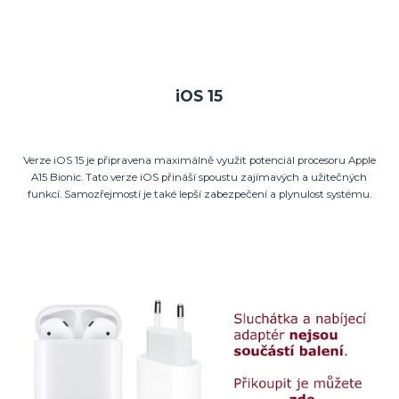
iOS 15
Verze iOS 15 je připravena maximálně využít potenciál procesoru Apple
A15 Bionic. Tato verze iOS přináší spoustu zajímavých a užitečných
funkcí. Samozřejmostí je také lepší zabezpečení a plynulost systému.