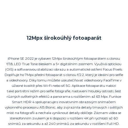
12Mpx širokoúhlý fotoaparát
iPhone SE 2022 je vybaven 12Mpx širokoúhlým fotoaparátem s clonou
f/1.8, LED True Tone bleskem a 5× digitálním zoomem. Využívá optickou
(OIS) a softwarovou stabilizaci obrazu a automatické ostření Focus Pixels.
Doplňuje ho 7Mpx přední fotoaparát s clonou f/2.2, který je ideální pro selfie
a videohovory. Díky tomu můžete uskutečňovat videohovory FaceTime v
úžasné kvalitě přes Wi-Fi nebo síť 5G. Aplikace fotoaparátu nabízí
také portrétní režim pro selfie fotografie, nastavení hloubky ostrosti, šest
různých světelných efektů a panorama s rozlišením až 63 Mpx. Funkce
Smart HDR 4 spolupracuje s inovativním obrazovým snímačem
výkonného procesoru A15 Bionic, aby zvýraznila detaily tmavých i světlých
míst na fotografii a nechala vyniknout detaily obličeje. Záznam videa se
stereofonním zvukem je k dispozici v rozlišení 4K při rychlosti až 60
snímků za sekundu a až 240 snímků za sekundu v rozlišení Full HD.