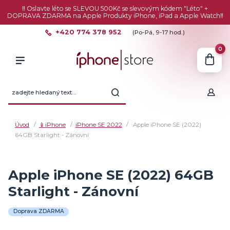
‼️ Oslavte léto se SLEVOU 500Kč se slevovým kódem "Léto" +
DOPRAVA ZDARMA na Apple Produkty iPhone, iPad a Apple Watch‼️
+420 774 378 952
(Po-Pá, 9-17 hod.)
0
Úvod
📱iPhone
iPhone SE 2022
Apple iPhone SE (2022)
64GB Starlight - Zánovní
Apple iPhone SE (2022) 64GB
Starlight - Zánovní
Doprava ZDARMA