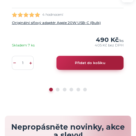
4 hodnocení
Originální síťový adaptér Apple 20W USB-C (Bulk)
490 Kč
/
ks
Skladem 7 ks
405 Kč
bez DPH
Přidat do košíku
Nepropásněte novinky, akce
a slevy!