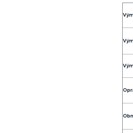
Vým
Vým
Vým
Opr
Obn