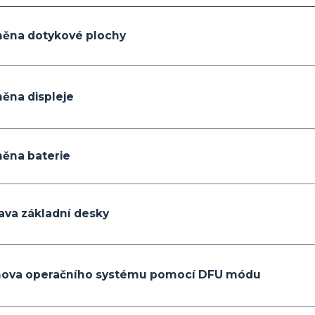
ěna dotykové plochy
ěna displeje
ěna baterie
ava základní desky
ova operačního systému pomocí DFU módu