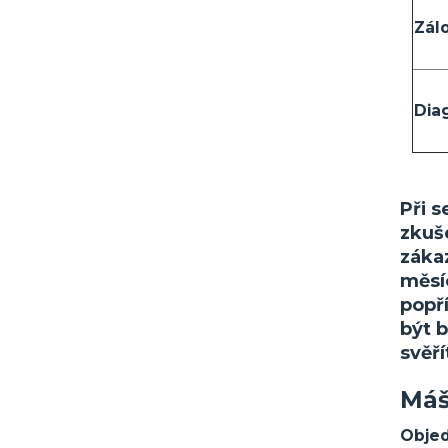
Zál
Dia
Při 
zkuš
záka
měsíc
popř
být b
svěří
Máš
Objed