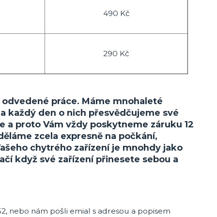
490 Kč
290 Kč
litě odvedené práce. Máme mnohaleté
 a každý den o nich přesvědčujeme své
íme a proto Vám vždy poskytneme záruku 12
v děláme zcela expresně na počkání,
Vašeho chytrého zařízení je mnohdy jako
tačí když své zařízení přinesete sebou a
2, nebo nám pošli emial s adresou a popisem