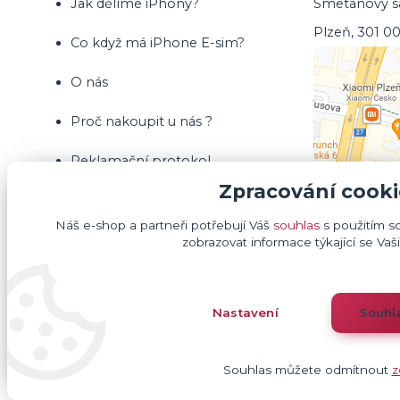
Jak dělíme iPhony?
Smetanovy sa
Plzeň, 301 0
Co když má iPhone E-sim?
O nás
Proč nakoupit u nás ?
Reklamační protokol
Zpracování cooki
Vrácení zboží ve 14 denní lhůtě
Náš e-shop a partneři potřebují Váš
souhlas
s použitím s
Obchodní podmínky
zobrazovat informace týkající se Vaš
Kontakty
Nastavení
Souhl
Blog
Souhlas můžete odmítnout
z