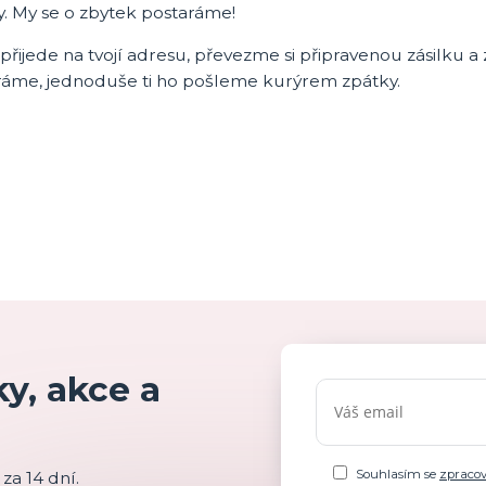
y. My se o zbytek postaráme!
přijede na tvojí adresu, převezme si připravenou zásilku a 
ráme, jednoduše ti ho pošleme kurýrem zpátky.
y, akce a
Souhlasím se
zpraco
za 14 dní.