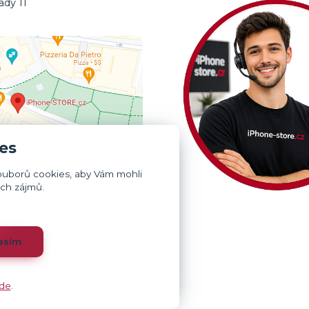
dy 11
0
es
ouborů cookies, aby Vám mohli
ich zájmů.
asím
de
.