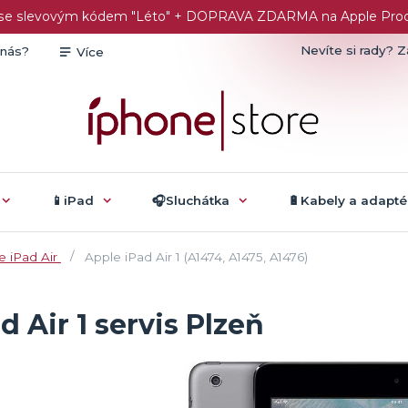
č se slevovým kódem "Léto" + DOPRAVA ZDARMA na Apple Produk
Nevíte si rady? Z
 nás?
Více
📱iPad
🎧Sluchátka
🔋Kabely a adapté
e iPad Air
Apple iPad Air 1 (A1474, A1475, A1476)
d Air 1 servis Plzeň