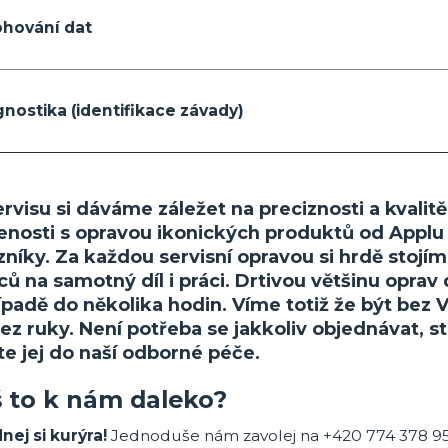
ohování dat
gnostika (identifikace závady)
servisu si dáváme záležet na preciznosti a kva
enosti s opravou ikonických produktů od Applu
zníky. Za každou servisní opravou si hrdě stoj
ů na samotný díl i práci. Drtivou většinu opra
ípadě do několika hodin. Víme totiž že být bez 
ez ruky. Není potřeba se jakkoliv objednávat, s
te jej do naší odborné péče.
 to k nám daleko?
nej si kurýra!
Jednoduše nám zavolej na +420 774 378 95