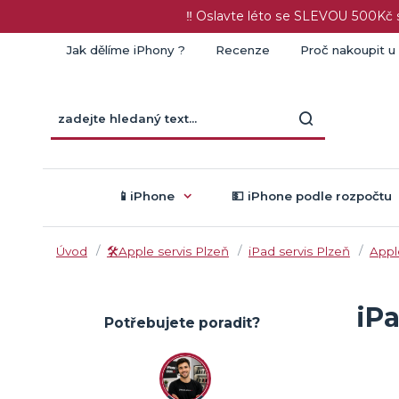
‼️ Oslavte léto se SLEVOU 500K
Jak dělíme iPhony ?
Recenze
Proč nakoupit u
📱iPhone
💵 iPhone podle rozpočtu
Úvod
🛠️Apple servis Plzeň
iPad servis Plzeň
Appl
iPa
Potřebujete poradit?