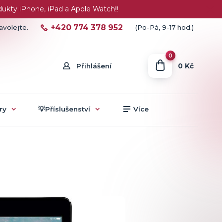
ty iPhone, iPad a Apple Watch‼️
+420 774 378 952
avolejte.
(Po-Pá, 9-17 hod.)
0
0 Kč
Přihlášení
ry
💡Příslušenství
Více