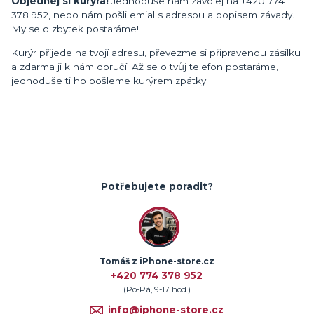
Objednej si kurýra!
Jednoduše nám zavolej na +420 774
378 952, nebo nám pošli emial s adresou a popisem závady.
My se o zbytek postaráme!
Kurýr přijede na tvojí adresu, převezme si připravenou zásilku
a zdarma ji k nám doručí. Až se o tvůj telefon postaráme,
jednoduše ti ho pošleme kurýrem zpátky.
Potřebujete poradit?
Tomáš z iPhone-store.cz
+420 774 378 952
(Po-Pá, 9-17 hod.)
info@iphone-store.cz