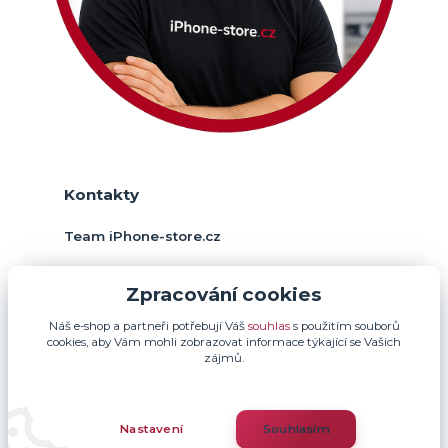
Kontakty
Team iPhone-store.cz
+420 774 378 952
Zpracování cookies
(Po-Pá, 9-17 hod.)
Náš e-shop a partneři potřebují Váš
souhlas
s použitím souborů
info@iphone-store.cz
cookies, aby Vám mohli zobrazovat informace týkající se Vašich
zájmů.
Nastavení
Souhlasím