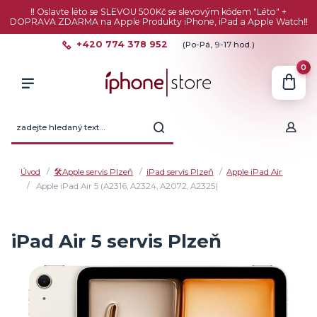
‼️ Oslavte léto se SLEVOU 500Kč se slevovým kódem "Léto" +
DOPRAVA ZDARMA na Apple Produkty iPhone, iPad a Apple Watch‼️
+420 774 378 952
(Po-Pá, 9-17 hod.)
0
Úvod
🛠️Apple servis Plzeň
iPad servis Plzeň
Apple iPad Air
Apple iPad Air 5 (A2316, A2324, A2072, A2325)
iPad Air 5 servis Plzeň