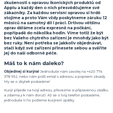
zkušenosti s opravou ikonických produktů od
Applu a každý den o nich přesvědčujeme své
zákazníky. Za každou servisní opravou si hrdě
stojíme a proto Vám vždy poskytneme záruku 12
měsíců na samotný díl i práci. Drtivou většinu
oprav děláme zcela expresně na počkání,
popřípadě do několika hodin. Víme totiž že být
bez Vašeho chytrého zařízení je mnohdy jako být
bez ruky. Není potřeba se jakkoliv objednávat,
stačí když své zařízení přinesete sebou a svěříte
jej do naší odborné péče.
Máš to k nám daleko?
Objednej si kurýra!
Jednoduše nám zavolej na +420 774
378 952, nebo nám pošli emial s adresou a popisem závady.
My se o zbytek postaráme!
Kurýr přijede na tvojí adresu, převezme si připravenou zásilku
a zdarma ji k nám doručí. Až se o tvůj telefon postaráme,
jednoduše ti ho pošleme kurýrem zpátky.