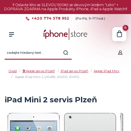
‼️ Oslavte léto se SLEVOU 500Kč se slevovým kódem "Léto" +
DOPRAVA ZDARMA na Apple Produkty iPhone, iPad a Apple Watch‼️
+420 774 378 952
(Po-Pá, 9-17 hod.)
0
Úvod
🛠️Apple servis Plzeň
iPad servis Plzeň
Apple iPad Mini
Apple iPad Mini 2 (A1489, A1490, A1491)
iPad Mini 2 servis Plzeň