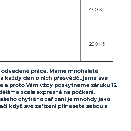
490 Kč
290 Kč
litě odvedené práce. Máme mnohaleté
 a každý den o nich přesvědčujeme své
íme a proto Vám vždy poskytneme záruku 12
v děláme zcela expresně na počkání,
Vašeho chytrého zařízení je mnohdy jako
tačí když své zařízení přinesete sebou a