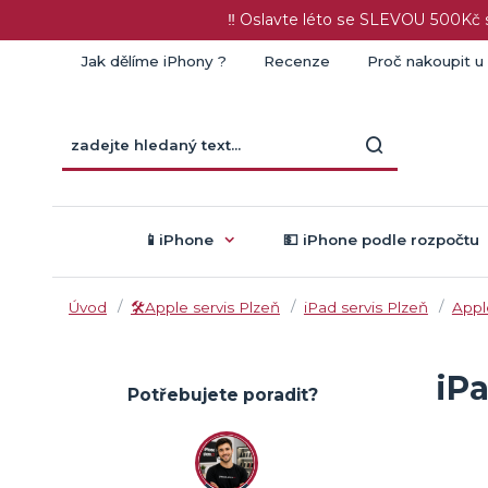
‼️ Oslavte léto se SLEVOU 500K
Jak dělíme iPhony ?
Recenze
Proč nakoupit u
📱iPhone
💵 iPhone podle rozpočtu
Úvod
🛠️Apple servis Plzeň
iPad servis Plzeň
Appl
iPa
Potřebujete poradit?