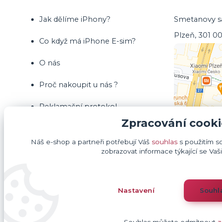
Jak dělíme iPhony?
Smetanovy sa
Plzeň, 301 0
Co když má iPhone E-sim?
O nás
Proč nakoupit u nás ?
Reklamační protokol
Zpracování cooki
Vrácení zboží ve 14 denní lhůtě
Náš e-shop a partneři potřebují Váš
souhlas
s použitím s
Obchodní podmínky
zobrazovat informace týkající se Vaš
Kontakty
Nastavení
Souhl
Blog