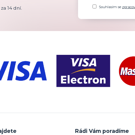
Souhlasím se
zpraco
za 14 dní.
ajdete
Rádi Vám poradíme