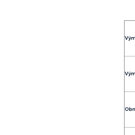
Vým
Vým
Obn