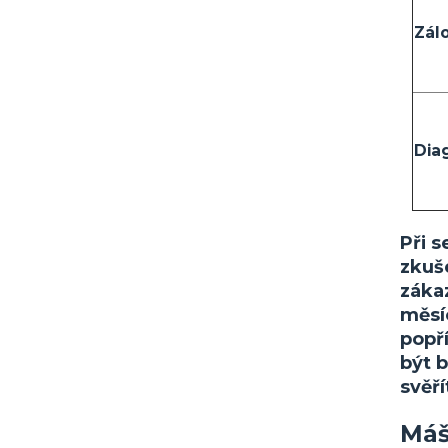
Zál
Dia
Při 
zkuš
záka
měsíc
popř
být b
svěří
Máš