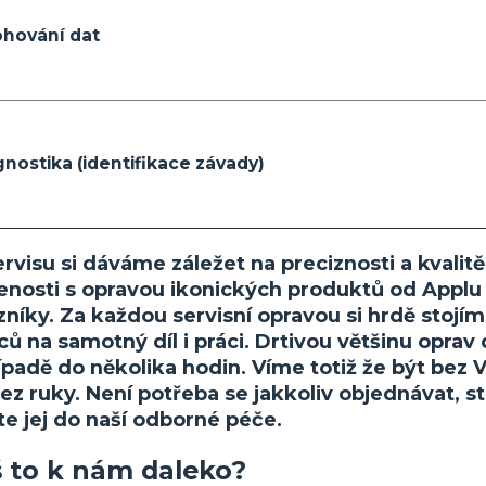
ohování dat
gnostika (identifikace závady)
servisu si dáváme záležet na preciznosti a kva
enosti s opravou ikonických produktů od Applu
zníky. Za každou servisní opravou si hrdě stoj
ů na samotný díl i práci. Drtivou většinu opra
ípadě do několika hodin. Víme totiž že být bez 
ez ruky. Není potřeba se jakkoliv objednávat, s
te jej do naší odborné péče.
 to k nám daleko?