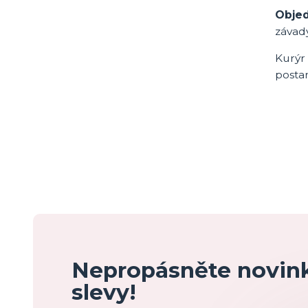
Objed
závad
Kurýr 
posta
Nepropásněte novink
slevy!