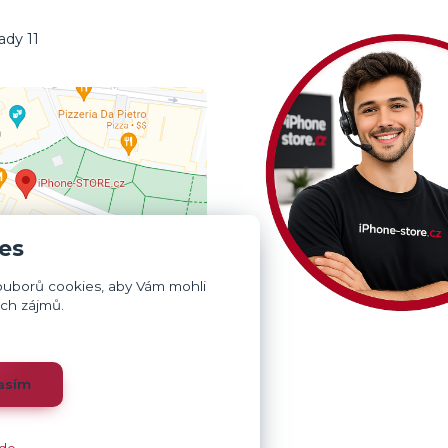
dy 11
0
es
ouborů cookies, aby Vám mohli
ich zájmů.
asím