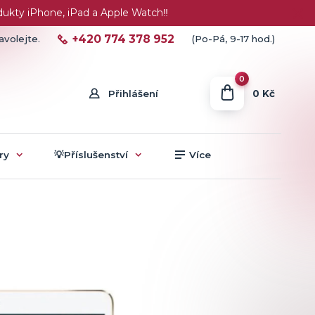
ty iPhone, iPad a Apple Watch‼️
+420 774 378 952
avolejte.
(Po-Pá, 9-17 hod.)
0
0 Kč
Přihlášení
ry
💡Příslušenství
Více