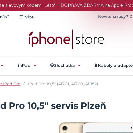
č se slevovým kódem "Léto" + DOPRAVA ZDARMA na Apple Produk
Nevíte si rady? Z
 nás?
Více
📱iPad
🎧Sluchátka
🔋Kabely a adapté
e iPad Pro
iPad Pro 10,5" (A1701, A1709, A1852)
d Pro 10,5" servis Plzeň