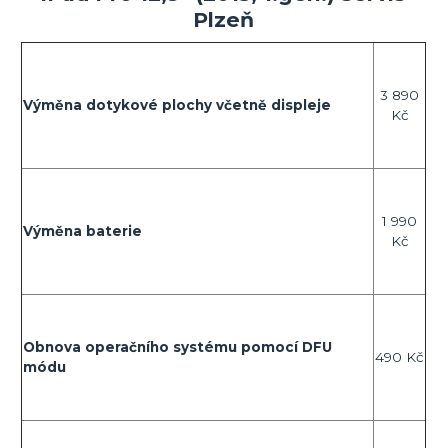
Plzeň
3 890
Výměna dotykové plochy včetně displeje
Kč
1 990
Výměna baterie
Kč
Obnova operačního systému pomocí DFU
490 Kč
módu