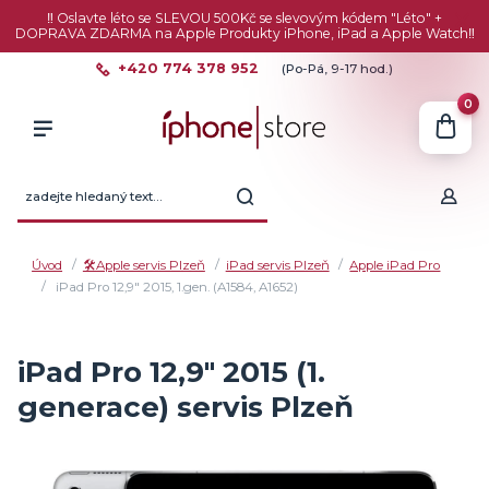
‼️ Oslavte léto se SLEVOU 500Kč se slevovým kódem "Léto" +
DOPRAVA ZDARMA na Apple Produkty iPhone, iPad a Apple Watch‼️
+420 774 378 952
(Po-Pá, 9-17 hod.)
0
Úvod
🛠️Apple servis Plzeň
iPad servis Plzeň
Apple iPad Pro
iPad Pro 12,9" 2015, 1.gen. (A1584, A1652)
iPad Pro 12,9" 2015 (1.
generace) servis Plzeň