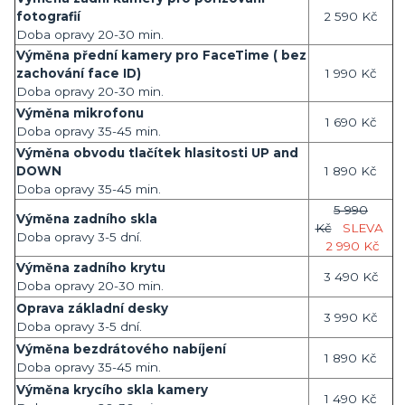
fotografií
2 590 Kč
Doba opravy 20-30 min.
Výměna přední kamery pro FaceTime ( bez
zachování face ID)
1 990 Kč
Doba opravy 20-30 min.
Výměna mikrofonu
1 690 Kč
Doba opravy 35-45 min.
Výměna obvodu tlačítek hlasitosti UP and
DOWN
1 890 Kč
Doba opravy 35-45 min.
5 990
Výměna zadního skla
Kč
SLEVA
Doba opravy 3-5 dní.
2 990 Kč
Výměna zadního krytu
3 490 Kč
Doba opravy 20-30 min.
Oprava základní desky
3 990 Kč
Doba opravy 3-5 dní.
Výměna bezdrátového nabíjení
1 890 Kč
Doba opravy 35-45 min.
Výměna krycího skla kamery
1 490 Kč