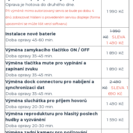
Oprava je hotova do druhého dne.
Při výměně mimo autorizovaný servis se bude po dobu 4
1 990 Kč
dnů zobrazovat hlášení o provedeném servisu displeje (forma
upozornění se může lišit verzí softwaru)
1 990
Instalace nové baterie
Kč
SLEVA
Doba opravy 45-60 min.
1 490 Kč
Výměna zamykacího tlačítko ON / OFF
1 890 Kč
Doba opravy 35-45 min.
Výměna tlačítka mute pro vypínání a
zapínaní zvuku
1 890 Kč
Doba opravy 35-45 min.
Výměna dock connectoru pro nabíjení a
2 490
synchronizaci dat
Kč
SLEVA
1
Doba opravy 35-45 min.
690 Kč
Výměna sluchátka pro příjem hovorů
1 490 Kč
Doba opravy 20-30 min.
Výměna reprodukturu pro hlasitý poslech
hudby a vyzvánění
1 590 Kč
Doba opravy 20-30 min.
Výměna zadní kamery pro pořizování