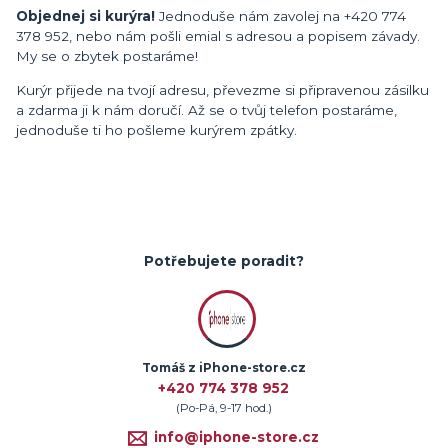
Objednej si kurýra!
Jednoduše nám zavolej na +420 774
378 952, nebo nám pošli emial s adresou a popisem závady.
My se o zbytek postaráme!
Kurýr přijede na tvojí adresu, převezme si připravenou zásilku
a zdarma ji k nám doručí. Až se o tvůj telefon postaráme,
jednoduše ti ho pošleme kurýrem zpátky.
Potřebujete poradit?
Tomáš z iPhone-store.cz
+420 774 378 952
(Po-Pá, 9-17 hod.)
info@iphone-store.cz