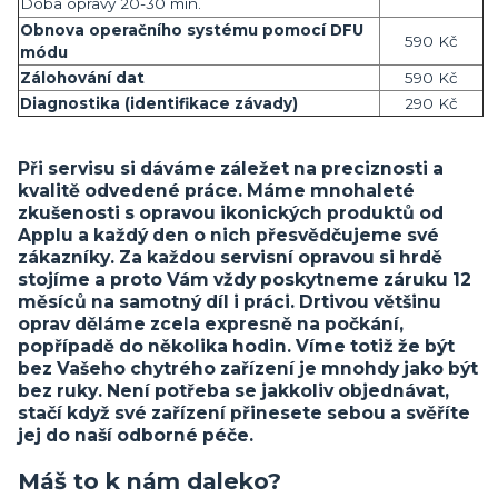
Doba opravy 20-30 min.
Obnova operačního systému pomocí DFU
590 Kč
módu
Zálohování dat
590 Kč
Diagnostika (identifikace závady)
290 Kč
Při servisu si dáváme záležet na preciznosti a
kvalitě odvedené práce. Máme mnohaleté
zkušenosti s opravou ikonických produktů od
Applu a každý den o nich přesvědčujeme své
zákazníky. Za každou servisní opravou si hrdě
stojíme a proto Vám vždy poskytneme záruku 12
měsíců na samotný díl i práci. Drtivou většinu
oprav děláme zcela expresně na počkání,
popřípadě do několika hodin. Víme totiž že být
bez Vašeho chytrého zařízení je mnohdy jako být
bez ruky. Není potřeba se jakkoliv objednávat,
stačí když své zařízení přinesete sebou a svěříte
jej do naší odborné péče.
Máš to k nám daleko?