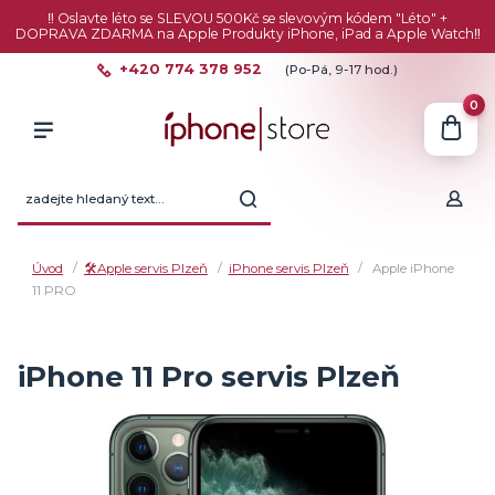
‼️ Oslavte léto se SLEVOU 500Kč se slevovým kódem "Léto" +
DOPRAVA ZDARMA na Apple Produkty iPhone, iPad a Apple Watch‼️
+420 774 378 952
(Po-Pá, 9-17 hod.)
0
Úvod
🛠️Apple servis Plzeň
iPhone servis Plzeň
Apple iPhone
11 PRO
iPhone 11 Pro servis Plzeň