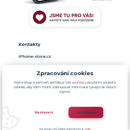
Kontakty
iPhone-store.cz
+420 774 378 952
Zpracování cookies
(Po-Pá, 9-17 hod.)
Náš e-shop a partneři potřebují Váš
souhlas
s použitím souborů
info@iphone-store.cz
cookies, aby Vám mohli zobrazovat informace týkající se Vašich
zájmů.
Nastavení
Souhlasím
Souhlas můžete odmítnout
zde
.