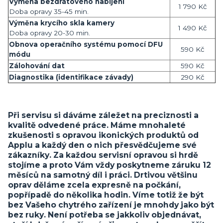
Výměna bezdrátového nabíjení
1 790 Kč
Doba opravy 35-45 min.
Výměna krycího skla kamery
1 490 Kč
Doba opravy 20-30 min.
Obnova operačního systému pomocí DFU
590 Kč
módu
Zálohování dat
590 Kč
Diagnostika (identifikace závady)
290 Kč
Při servisu si dáváme záležet na preciznosti a
kvalitě odvedené práce. Máme mnohaleté
zkušenosti s opravou ikonických produktů od
Applu a každý den o nich přesvědčujeme své
zákazníky. Za každou servisní opravou si hrdě
stojíme a proto Vám vždy poskytneme záruku 12
měsíců na samotný díl i práci. Drtivou většinu
oprav děláme zcela expresně na počkání,
popřípadě do několika hodin. Víme totiž že být
bez Vašeho chytrého zařízení je mnohdy jako být
bez ruky. Není potřeba se jakkoliv objednávat,