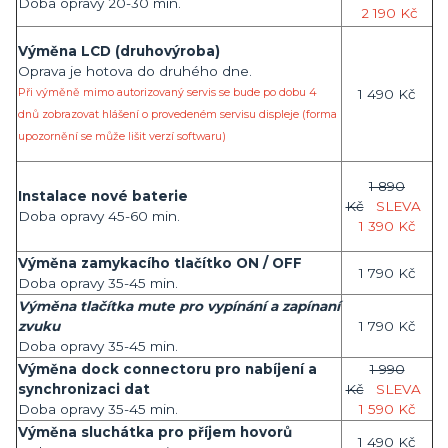
Doba opravy 20-30 min.
2 190 Kč
Výměna LCD (druhovýroba)
Oprava je hotova do druhého dne.
Při výměně mimo autorizovaný servis se bude po dobu 4
1 490 Kč
dnů zobrazovat hlášení o provedeném servisu displeje (forma
upozornění se může lišit verzí softwaru)
1 890
Instalace nové baterie
Kč
SLEVA
Doba opravy 45-60 min.
1 390 Kč
Výměna zamykacího tlačítko ON / OFF
1 790 Kč
Doba opravy 35-45 min.
Výměna tlačítka mute pro vypínání a zapínaní
zvuku
1 790 Kč
Doba opravy 35-45 min.
Výměna dock connectoru pro nabíjení a
1 990
synchronizaci dat
Kč
SLEVA
Doba opravy 35-45 min.
1 590 Kč
Výměna sluchátka pro příjem hovorů
1 490 Kč