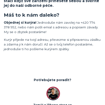
stačí když své zařízení přinesete sebou a svěříte
jej do naší odborné péče.
Máš to k nám daleko?
Objednej si kurýra!
Jednoduše nám zavolej na +420 774
378 952, nebo nám pošli emial s adresou a popisem závady.
My se o zbytek postaráme!
Kurýr přijede na tvojí adresu, převezme si připravenou zásilku
a zdarma ji k nám doručí. Až se o tvůj telefon postaráme,
jednoduše ti ho pošleme kurýrem zpátky.
Potřebujete poradit?
Tomáš z iPhone-store.cz