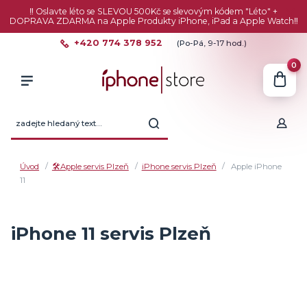
‼️ Oslavte léto se SLEVOU 500Kč se slevovým kódem "Léto" +
DOPRAVA ZDARMA na Apple Produkty iPhone, iPad a Apple Watch‼️
+420 774 378 952
(Po-Pá, 9-17 hod.)
0
Úvod
🛠️Apple servis Plzeň
iPhone servis Plzeň
Apple iPhone
11
iPhone 11 servis Plzeň