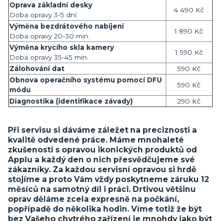
Oprava základní desky
4 490 Kč
Doba opravy 3-5 dní.
Výměna bezdrátového nabíjení
1 890 Kč
Doba opravy 20-30 min.
Výměna krycího skla kamery
1 590 Kč
Doba opravy 35-45 min.
Zálohování dat
590 Kč
Obnova operačního systému pomocí DFU
590 Kč
módu
Diagnostika (identifikace závady)
290 Kč
Při servisu si dáváme záležet na preciznosti a
kvalitě odvedené práce. Máme mnohaleté
zkušenosti s opravou ikonických produktů od
Applu a každý den o nich přesvědčujeme své
zákazníky. Za každou servisní opravou si hrdě
stojíme a proto Vám vždy poskytneme záruku 12
měsíců na samotný díl i práci. Drtivou většinu
oprav děláme zcela expresně na počkání,
popřípadě do několika hodin. Víme totiž že být
bez Vašeho chytrého zařízení je mnohdy jako být