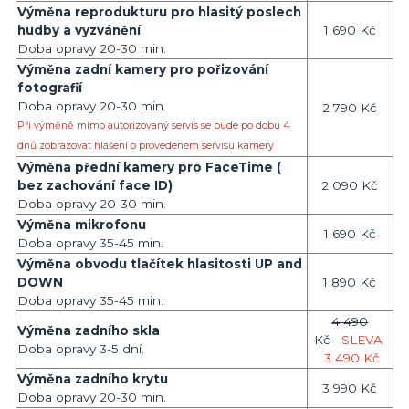
Výměna reprodukturu pro hlasitý poslech
hudby a vyzvánění
1 690 Kč
Doba opravy 20-30 min.
Výměna zadní kamery pro pořizování
fotografií
Doba opravy 20-30 min.
2 790 Kč
Při výměně mimo autorizovaný servis se bude po dobu 4
dnů zobrazovat hlášení o provedeném servisu kamery
Výměna přední kamery pro FaceTime (
bez zachování face ID)
2 090 Kč
Doba opravy 20-30 min.
Výměna mikrofonu
1 690 Kč
Doba opravy 35-45 min.
Výměna obvodu tlačítek hlasitosti UP and
DOWN
1 890 Kč
Doba opravy 35-45 min.
4 490
Výměna zadního skla
Kč
SLEVA
Doba opravy 3-5 dní.
3 490 Kč
Výměna zadního krytu
3 990 Kč
Doba opravy 20-30 min.