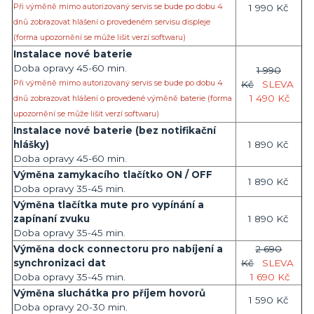
Při výměně mimo autorizovaný servis se bude po dobu 4
1 990 Kč
dnů zobrazovat hlášení o provedeném servisu displeje
(forma upozornění se může lišit verzí softwaru)
Instalace nové baterie
Doba opravy 45-60 min.
1 990
Při výměně mimo autorizovaný servis se bude po dobu 4
Kč
SLEVA
1 490 Kč
dnů zobrazovat hlášení o provedené výměně baterie (forma
upozornění se může lišit verzí softwaru)
Instalace nové baterie (bez notifikační
hlášky)
1 890 Kč
Doba opravy 45-60 min.
Výměna zamykacího tlačítko ON / OFF
1 890 Kč
Doba opravy 35-45 min.
Výměna tlačítka mute pro vypínání a
zapínaní zvuku
1 890 Kč
Doba opravy 35-45 min.
Výměna dock connectoru pro nabíjení a
2 690
synchronizaci dat
Kč
SLEVA
Doba opravy 35-45 min.
1 690 Kč
Výměna sluchátka pro příjem hovorů
1 590 Kč
Doba opravy 20-30 min.