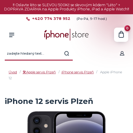
‼️ Oslavte léto se SLEVOU 500Kč se slevovým kódem "Léto" +
DOPRAVA ZDARMA na Apple Produkty iPhone, iPad a Apple Watch‼️
+420 774 378 952
(Po-Pá, 9-17 hod.)
0
Úvod
🛠️Apple servis Plzeň
iPhone servis Plzeň
Apple iPhone
12
iPhone 12 servis Plzeň