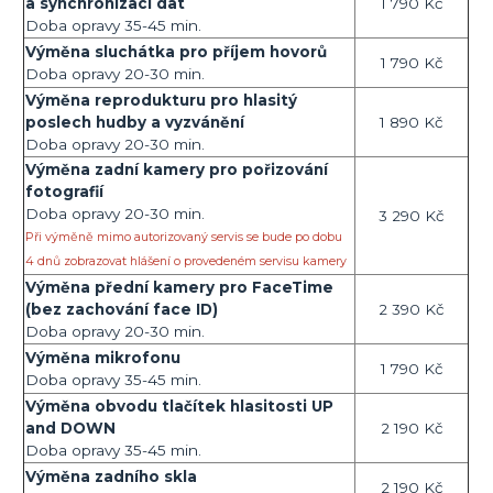
a synchronizaci dat
1 790 Kč
Doba opravy 35-45 min.
Výměna sluchátka pro příjem hovorů
1 790 Kč
Doba opravy 20-30 min.
Výměna reprodukturu pro hlasitý
poslech hudby a vyzvánění
1 890 Kč
Doba opravy 20-30 min.
Výměna zadní kamery pro pořizování
fotografií
Doba opravy 20-30 min.
3 290 Kč
Při výměně mimo autorizovaný servis se bude po dobu
4 dnů zobrazovat hlášení o provedeném servisu kamery
Výměna přední kamery pro FaceTime
(bez zachování face ID)
2 390 Kč
Doba opravy 20-30 min.
Výměna mikrofonu
1 790 Kč
Doba opravy 35-45 min.
Výměna obvodu tlačítek hlasitosti UP
and DOWN
2 190 Kč
Doba opravy 35-45 min.
Výměna zadního skla
2 190 Kč