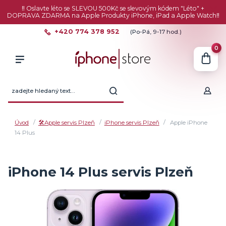
‼️ Oslavte léto se SLEVOU 500Kč se slevovým kódem "Léto" +
DOPRAVA ZDARMA na Apple Produkty iPhone, iPad a Apple Watch‼️
+420 774 378 952
(Po-Pá, 9-17 hod.)
0
Úvod
🛠️Apple servis Plzeň
iPhone servis Plzeň
Apple iPhone
14 Plus
iPhone 14 Plus servis Plzeň