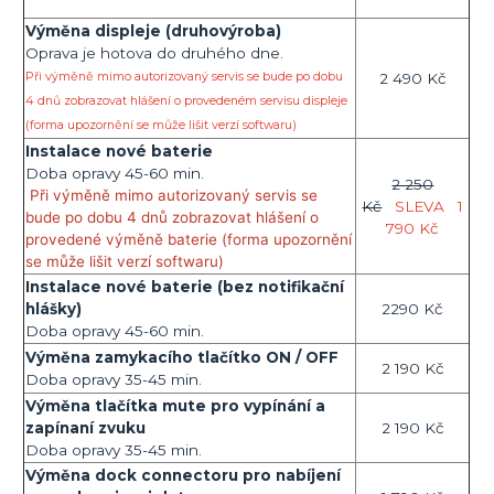
Výměna displeje (druhovýroba)
Oprava je hotova do druhého dne.
Při výměně mimo autorizovaný servis se bude po dobu
2 490 Kč
4 dnů zobrazovat hlášení o provedeném servisu displeje
(forma upozornění se může lišit verzí softwaru)
Instalace nové baterie
Doba opravy 45-60 min.
2 250
Při výměně mimo autorizovaný servis se
Kč
SLEVA
1
bude po dobu 4 dnů zobrazovat hlášení o
790 Kč
provedené výměně baterie (forma upozornění
se může lišit verzí softwaru)
Instalace nové baterie (bez notifikační
hlášky)
2290 Kč
Doba opravy 45-60 min.
Výměna zamykacího tlačítko ON / OFF
2 190 Kč
Doba opravy 35-45 min.
Výměna tlačítka mute pro vypínání a
zapínaní zvuku
2 190 Kč
Doba opravy 35-45 min.
Výměna dock connectoru pro nabíjení