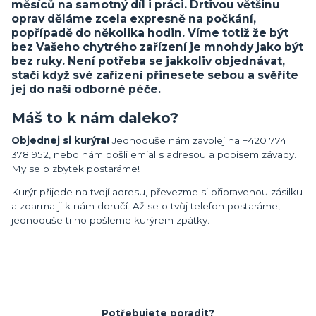
měsíců na samotný díl i práci. Drtivou většinu
oprav děláme zcela expresně na počkání,
popřípadě do několika hodin. Víme totiž že být
bez Vašeho chytrého zařízení je mnohdy jako být
bez ruky. Není potřeba se jakkoliv objednávat,
stačí když své zařízení přinesete sebou a svěříte
jej do naší odborné péče.
Máš to k nám daleko?
Objednej si kurýra!
Jednoduše nám zavolej na +420 774
378 952, nebo nám pošli emial s adresou a popisem závady.
My se o zbytek postaráme!
Kurýr přijede na tvojí adresu, převezme si připravenou zásilku
a zdarma ji k nám doručí. Až se o tvůj telefon postaráme,
jednoduše ti ho pošleme kurýrem zpátky.
Potřebujete poradit?