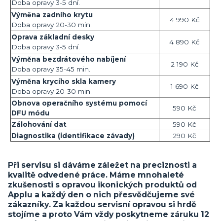
Doba opravy 3-5 dní.
Výměna zadního krytu
4 990 Kč
Doba opravy 20-30 min.
Oprava základní desky
4 890 Kč
Doba opravy 3-5 dní.
Výměna bezdrátového nabíjení
2 190 Kč
Doba opravy 35-45 min.
Výměna krycího skla kamery
1 690 Kč
Doba opravy 20-30 min.
Obnova operačního systému pomocí
590 Kč
DFU módu
Zálohování dat
590 Kč
Diagnostika (identifikace závady)
290 Kč
Při servisu si dáváme záležet na preciznosti a
kvalitě odvedené práce. Máme mnohaleté
zkušenosti s opravou ikonických produktů od
Applu a každý den o nich přesvědčujeme své
zákazníky. Za každou servisní opravou si hrdě
stojíme a proto Vám vždy poskytneme záruku 12