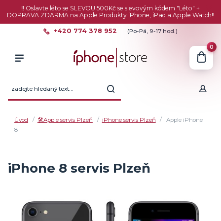
‼️ Oslavte léto se SLEVOU 500Kč se slevovým kódem "Léto" +
DOPRAVA ZDARMA na Apple Produkty iPhone, iPad a Apple Watch‼️
+420 774 378 952
(Po-Pá, 9-17 hod.)
0
Úvod
🛠️Apple servis Plzeň
iPhone servis Plzeň
Apple iPhone
8
iPhone 8 servis Plzeň