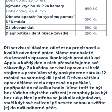
Doba opravy 35-45 min.
Výměna krycího sklíčka kamery
890 Kč
Doba opravy 20-30 min.
Obnova operačního systému pomocí
590 Kč
DFU módu
Zálohování dat
590 Kč
Diagnostika (identifikace závady)
290 Kč
Při servisu si dáváme záležet na preciznosti a
kvalitě odvedené práce. Máme mnohaleté
zkušenosti s opravou ikonických produktů od
Applu a každý den o nich přesvědčujeme své
zákazníky. Za každou servisní opravou si hrdě
stojíme a proto Vám vždy poskytneme záruku 12
měsíců na samotný díl i práci. Drtivou většinu
oprav děláme zcela expresně na počkání,
popřípadě do několika hodin. Víme totiž že být
bez Vašeho chytrého zařízení je mnohdy jako být
bez ruky. Není potřeba se jakkoliv objednávat,
stačí když své zařízení přinesete sebou a svěříte
jej do naší odborné péče.