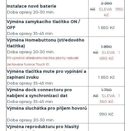
2 290
Instalace nové baterie
Kč
SLEVA
990
Doba opravy 20-30 min.
Kč
Výměna zamykacího tlačítko ON /
OFF
1 650 Kč
Doba opravy 35-45 min.
Výměna Homebuttonu (středového
tlačítka)
1 890
Doba opravy 20-30 min.
Kč
SLEVA
1
490 Kč
Při výměně středového tlačítka plochy nebude
zachována funkce Touch ID.
Výměna tlačítka mute pro vypínání a
zapínaní zvuku
1 650 Kč
Doba opravy 35-45 min.
Výměna dock connectoru pro
1 790
nabíjení a synchronizaci dat
Kč
SLEVA
1
Doba opravy 35-45 min.
350 Kč
Výměna sluchátka pro příjem hovorů
990 Kč
Doba opravy 20-30 min.
Výměna reprodukturu pro hlasitý