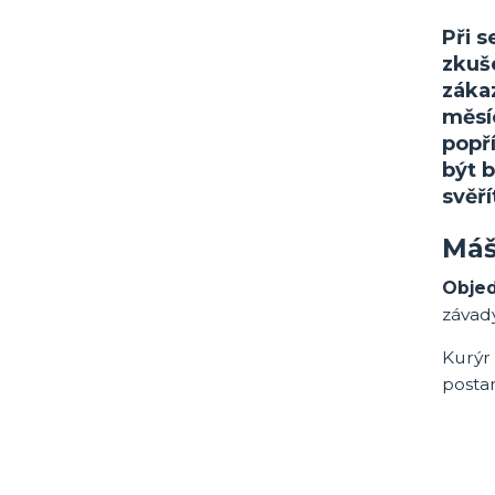
Při 
zkuš
záka
měsíc
popř
být b
svěří
Máš
Objed
závad
Kurýr 
posta