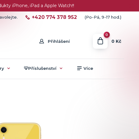
ty iPhone, iPad a Apple Watch‼️
+420 774 378 952
avolejte.
(Po-Pá, 9-17 hod.)
0
0 Kč
Přihlášení
ry
💡Příslušenství
Více