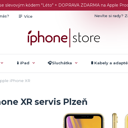
č se slevovým kódem "Léto" + DOPRAVA ZDARMA na Apple Produk
Nevíte si rady? Z
 nás?
Více
📱iPad
🎧Sluchátka
🔋Kabely a adapté
pple iPhone XR
hone XR servis Plzeň