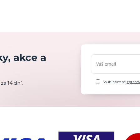
y, akce a
Souhlasím se
zpraco
za 14 dní.