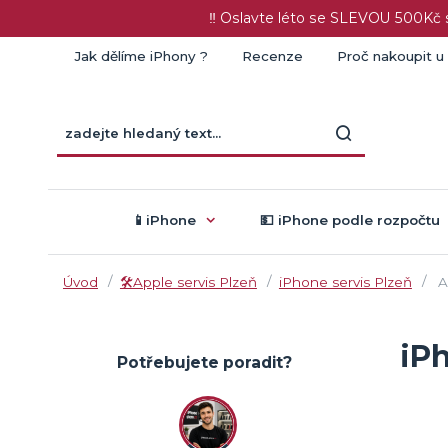
‼️ Oslavte léto se SLEVOU 500K
Jak dělíme iPhony ?
Recenze
Proč nakoupit u
📱iPhone
💵 iPhone podle rozpočtu
Úvod
🛠️Apple servis Plzeň
iPhone servis Plzeň
A
iP
Potřebujete poradit?