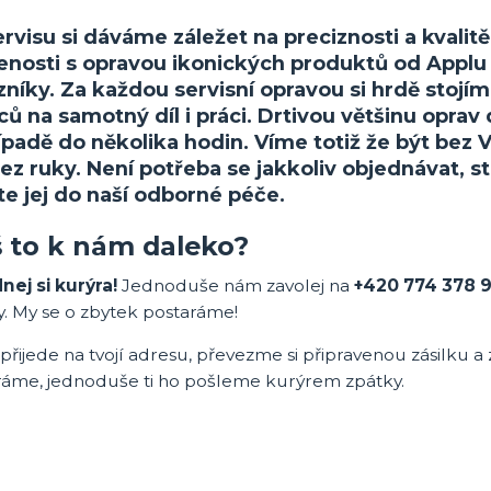
servisu si dáváme záležet na preciznosti a kva
enosti s opravou ikonických produktů od Applu
zníky. Za každou servisní opravou si hrdě stoj
ů na samotný díl i práci. Drtivou většinu opra
ípadě do několika hodin. Víme totiž že být bez 
ez ruky. Není potřeba se jakkoliv objednávat, s
te jej do naší odborné péče.
 to k nám daleko?
nej si kurýra!
Jednoduše nám zavolej na
+420 774 378 
y. My se o zbytek postaráme!
přijede na tvojí adresu, převezme si připravenou zásilku a 
ráme, jednoduše ti ho pošleme kurýrem zpátky.