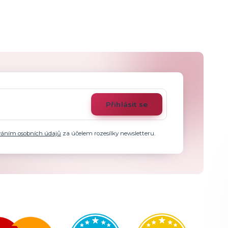
Přihlásit se
váním osobních údajů
za účelem rozesílky newsletteru.