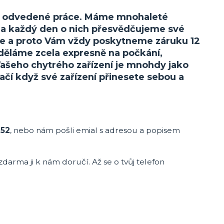
litě odvedené práce. Máme mnohaleté
 a každý den o nich přesvědčujeme své
íme a proto Vám vždy poskytneme záruku 12
v děláme zcela expresně na počkání,
Vašeho chytrého zařízení je mnohdy jako
tačí když své zařízení přinesete sebou a
952
, nebo nám pošli emial s adresou a popisem
zdarma ji k nám doručí. Až se o tvůj telefon