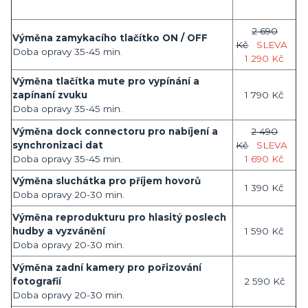
2 690
Výměna zamykacího tlačítko ON / OFF
Kč
SLEVA
Doba opravy 35-45 min.
1 290 Kč
Výměna tlačítka mute pro vypínání a
zapínaní zvuku
1 790 Kč
Doba opravy 35-45 min.
Výměna dock connectoru pro nabíjení a
2 490
synchronizaci dat
Kč
SLEVA
Doba opravy 35-45 min.
1 690 Kč
Výměna sluchátka pro příjem hovorů
1 390 Kč
Doba opravy 20-30 min.
Výměna reprodukturu pro hlasitý poslech
hudby a vyzvánění
1 590 Kč
Doba opravy 20-30 min.
Výměna zadní kamery pro pořizování
fotografií
2 590 Kč
Doba opravy 20-30 min.