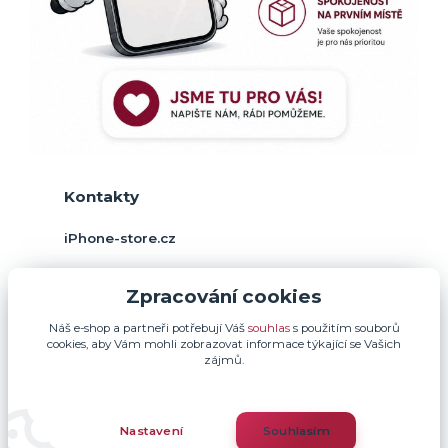
Kontakty
iPhone-store.cz
+420 774 378 952
Zpracování cookies
(Po-Pá, 9-17 hod.)
Náš e-shop a partneři potřebují Váš
souhlas
s použitím souborů
info@iphone-store.cz
cookies, aby Vám mohli zobrazovat informace týkající se Vašich
zájmů.
Nastavení
Souhlasím