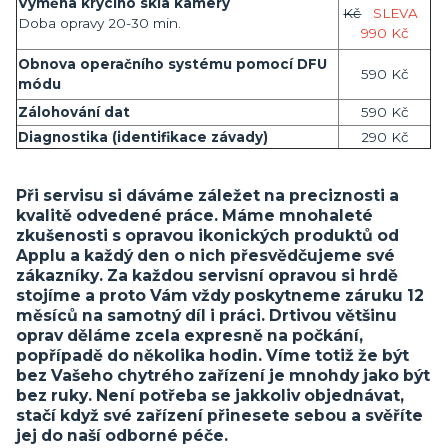
Výměna krycího skla kamery
Kč
SLEVA
Doba opravy 20-30 min.
990 Kč
Obnova operačního systému pomocí DFU
590 Kč
módu
Zálohování dat
590 Kč
Diagnostika (identifikace závady)
290 Kč
Při servisu si dáváme záležet na preciznosti a
kvalitě odvedené práce. Máme mnohaleté
zkušenosti s opravou ikonických produktů od
Applu a každý den o nich přesvědčujeme své
zákazníky. Za každou servisní opravou si hrdě
stojíme a proto Vám vždy poskytneme záruku 12
měsíců na samotný díl i práci. Drtivou většinu
oprav děláme zcela expresně na počkání,
popřípadě do několika hodin. Víme totiž že být
bez Vašeho chytrého zařízení je mnohdy jako být
bez ruky. Není potřeba se jakkoliv objednávat,
stačí když své zařízení přinesete sebou a svěříte
jej do naší odborné péče.