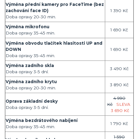
Výměna přední kamery pro FaceTime (bez
zachování face ID)
1 390 Kč
Doba opravy 20-30 min.
Výměna mikrofonu
1 690 Kč
Doba opravy 35-45 min.
Výměna obvodu tlačítek hlasitosti UP and
DOWN
1 690 Kč
Doba opravy 35-45 min.
Výměna zadního skla
3 490 Kč
Doba opravy 3-5 dní.
Výměna zadního krytu
3 890 Kč
Doba opravy 20-30 min.
4 990
Oprava základní desky
Kč
SLEVA
Doba opravy 3-5 dní.
3 690 Kč
Výměna bezdrátového nabíjení
1 790 Kč
Doba opravy 35-45 min.
1 590