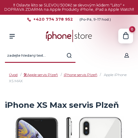
‼️ Oslavte léto se SLEVOU 500Kč se slevovým kódem "Léto" +
DOPRAVA ZDARMA na Apple Produkty iPhone, iPad a Apple Watch‼️
+420 774 378 952
(Po-Pá, 9-17 hod.)
0
Úvod
🛠️Apple servis Plzeň
iPhone servis Plzeň
Apple iPhone
XS MAX
iPhone XS Max servis Plzeň