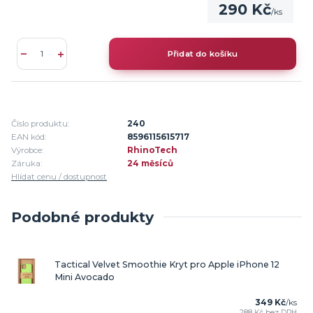
290 Kč
/
ks
Přidat do košíku
Číslo produktu:
240
EAN kód:
8596115615717
Výrobce:
RhinoTech
Záruka:
24 měsíců
Hlídat cenu / dostupnost
Podobné produkty
Tactical Velvet Smoothie Kryt pro Apple iPhone 12
Mini Avocado
349 Kč
/
ks
288 Kč
bez DPH