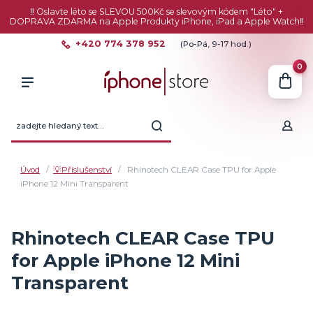
‼️ Oslavte léto se SLEVOU 500Kč se slevovým kódem "Léto" +
DOPRAVA ZDARMA na Apple Produkty iPhone, iPad a Apple Watch‼️
+420 774 378 952
(Po-Pá, 9-17 hod.)
0
Úvod
💡Příslušenství
Rhinotech CLEAR Case TPU for Apple
iPhone 12 Mini Transparent
Rhinotech CLEAR Case TPU
for Apple iPhone 12 Mini
Transparent