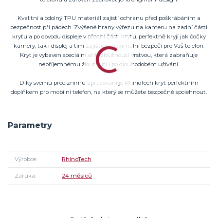
Kvalitní a odolný TPU materiál zajistí ochranu před poškrábáním a
bezpečnost při pádech. Zvýšené hrany výřezu na kameru na zadní části
krytu a po obvodu displeje v přední části krytu, perfektně kryjí jak čočky
kamery, tak i displej a tím zajišťují maximální bezpečí pro Váš telefon.
Kryt je vybaven speciální anti-žloutnoucí vrstvou, která zabraňuje
nepříjemnému žloutnutí i po dlouhodobém užívání.
Díky svému preciznímu zpracování je RhinoTech kryt perfektním
doplňkem pro mobilní telefon, na který se můžete bezpečně spolehnout.
Parametry
Výrobce
RhinoTech
Záruka
24 měsíců