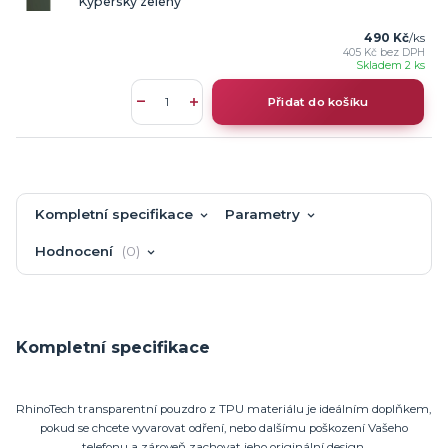
Kypersky zelený
490 Kč
/
ks
405 Kč
bez DPH
Skladem 2 ks
Přidat do košíku
Kompletní specifikace
Parametry
Hodnocení
0
Kompletní specifikace
RhinoTech transparentní pouzdro z TPU materiálu je ideálním doplňkem,
pokud se chcete vyvarovat odření, nebo dalšímu poškození Vašeho
telefonu a zároveň zachovat jeho originální design.