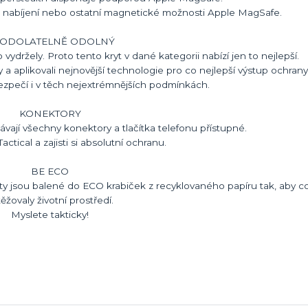
é nabíjení nebo ostatní magnetické možnosti Apple MagSafe.
ODOLATELNĚ ODOLNÝ
vydržely. Proto tento kryt v dané kategorii nabízí jen to nejlepší.
y a aplikovali nejnovější technologie pro co nejlepší výstup ochrany
bezpečí i v těch nejextrémnějších podmínkách.
KONEKTORY
vají všechny konektory a tlačítka telefonu přístupné.
actical a zajisti si absolutní ochranu.
BE ECO
ty jsou balené do ECO krabiček z recyklovaného papíru tak, aby 
ěžovaly životní prostředí.
Myslete takticky!