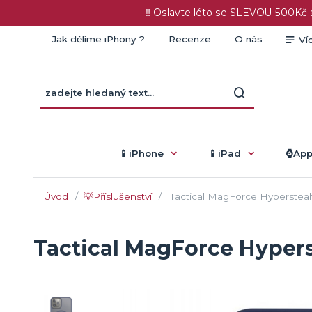
‼️ Oslavte léto se SLEVOU 500K
Jak dělíme iPhony ?
Recenze
O nás
Ví
📱iPhone
📱iPad
⌚️Ap
Úvod
💡Příslušenství
Tactical MagForce Hypersteal
Tactical MagForce Hypers