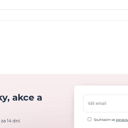
y, akce a
Souhlasím se
zpraco
za 14 dní.