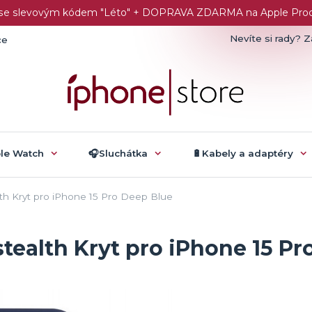
č se slevovým kódem "Léto" + DOPRAVA ZDARMA na Apple Produk
Nevíte si rady? Z
ce
ple Watch
🎧Sluchátka
🔋Kabely a adaptéry
th Kryt pro iPhone 15 Pro Deep Blue
tealth Kryt pro iPhone 15 Pr