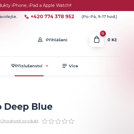
ty iPhone, iPad a Apple Watch‼️
+420 774 378 952
avolejte.
(Po-Pá, 9-17 hod.)
0
0 Kč
Přihlášení
💡Příslušenství
Více
o Deep Blue
Ohodnotit produkt