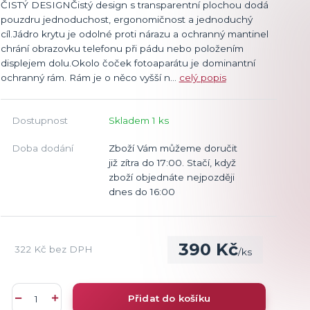
ČISTÝ DESIGNČistý design s transparentní plochou dodá
pouzdru jednoduchost, ergonomičnost a jednoduchý
cíl.Jádro krytu je odolné proti nárazu a ochranný mantinel
chrání obrazovku telefonu při pádu nebo položením
displejem dolu.Okolo čoček fotoaparátu je dominantní
ochranný rám. Rám je o něco vyšší n...
celý popis
Dostupnost
Skladem 1 ks
Doba dodání
Zboží Vám můžeme doručit
již zítra do 17:00. Stačí, když
zboží objednáte nejpozději
dnes do 16:00
390 Kč
322 Kč
bez DPH
/
ks
Přidat do košíku