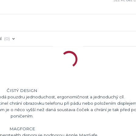
í
0
ČISTÝ DESIGN
dodá pouzdru jednoduchost, ergonomičnost a jednoduchý cíl.
tinel chrání obrazovku telefonu při pádu nebo položením displejem
m je o něco vyšší než daná soustava čoček a chrání je tak před p
poničením.
MAGFORCE
yperstealth disponuje podporou Apple MagSafe.