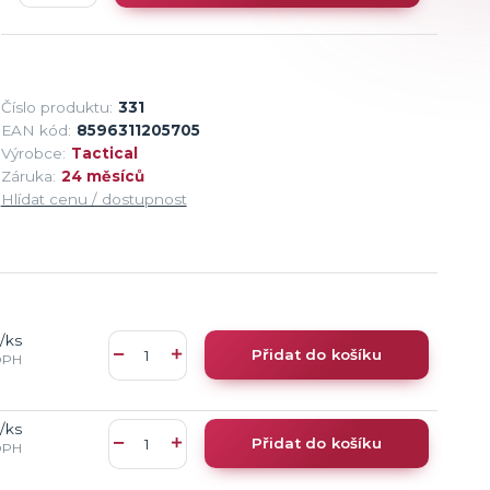
Číslo produktu:
331
EAN kód:
8596311205705
Výrobce:
Tactical
Záruka:
24 měsíců
Hlídat cenu / dostupnost
/
ks
Přidat do košíku
DPH
/
ks
Přidat do košíku
DPH