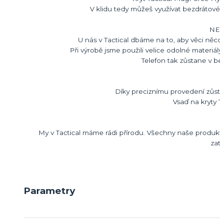
V klidu tedy můžeš využívat bezdrátov
NE
U nás v Tactical dbáme na to, aby věci něco 
Při výrobě jsme použili velice odolné materiál
Telefon tak zůstane v 
Díky preciznímu provedení zůstá
Vsaď na kryty T
My v Tactical máme rádi přírodu. Všechny naše produk
zat
Parametry