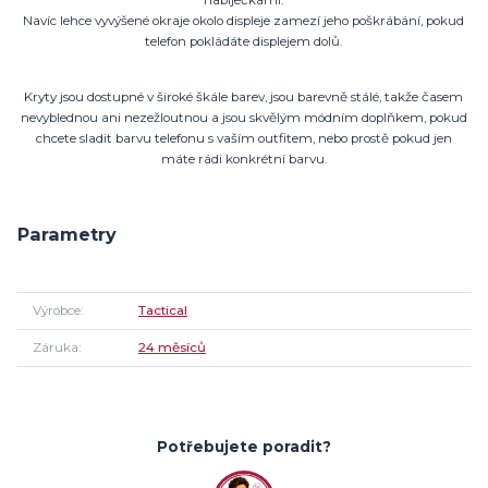
Navíc lehce vyvýšené okraje okolo displeje zamezí jeho poškrábání, pokud
telefon pokládáte displejem dolů.
Kryty jsou dostupné v široké škále barev, jsou barevně stálé, takže časem
nevyblednou ani nezežloutnou a jsou skvělým módním doplňkem, pokud
chcete sladit barvu telefonu s vaším outfitem, nebo prostě pokud jen
máte rádi konkrétní barvu.
Parametry
Výrobce
Tactical
Záruka
24 měsíců
Potřebujete poradit?