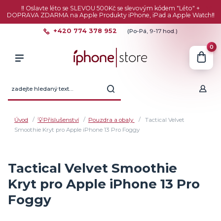
‼️ Oslavte léto se SLEVOU 500Kč se slevovým kódem "Léto" +
DOPRAVA ZDARMA na Apple Produkty iPhone, iPad a Apple Watch‼️
+420 774 378 952
(Po-Pá, 9-17 hod.)
0
Úvod
💡Příslušenství
Pouzdra a obaly
Tactical Velvet
Smoothie Kryt pro Apple iPhone 13 Pro Foggy
Tactical Velvet Smoothie
Kryt pro Apple iPhone 13 Pro
Foggy