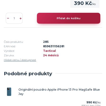
390 Kč
/
ks
Přidat do košíku
Číslo produktu:
285
EAN kód:
8596311156281
Výrobce:
Tactical
Záruka:
24 měsíců
Hlídat cenu / dostupnost
Podobné produkty
Originální pouzdro Apple iPhone 13 Pro MagSafe Blue
Jay
990 Kč
/
ks
818 Kč
bez DPH