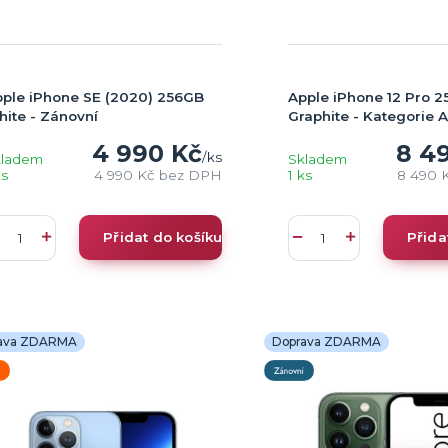
ple iPhone SE (2020) 256GB
Apple iPhone 12 Pro 
ite - Zánovní
Graphite - Kategorie 
4 990 Kč
8 4
/
ks
kladem
Skladem
ks
4 990 Kč
bez DPH
1 ks
8 490 
Přidat do košíku
Přida
ava ZDARMA
Doprava ZDARMA