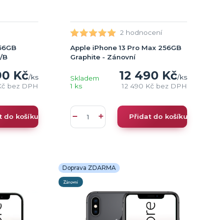
2 hodnocení
256GB
Apple iPhone 13 Pro Max 256GB
A/B
Graphite - Zánovní
90 Kč
12 490 Kč
/
ks
/
ks
Skladem
Kč
bez DPH
1 ks
12 490 Kč
bez DPH
t do košíku
Přidat do košíku
Doprava ZDARMA