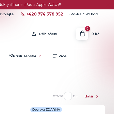
ty iPhone, iPad a Apple Watch‼️
+420 774 378 952
avolejte.
(Po-Pá, 9-17 hod.)
0
0 Kč
Přihlášení
💡Příslušenství
Více
strana
z 3
další
Doprava ZDARMA