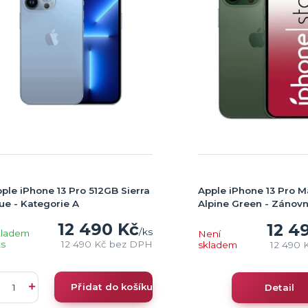
ple iPhone 13 Pro 512GB Sierra
Apple iPhone 13 Pro 
ue - Kategorie A
Alpine Green - Zánovn
12 490 Kč
12 4
/
ks
kladem
Není
ks
12 490 Kč
bez DPH
skladem
12 490 
Přidat do košíku
Detail