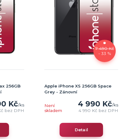
7 490 Kč
- 33 %
Max 256GB
Apple iPhone XS 256GB Space
í
Grey - Zánovní
90 Kč
4 990 Kč
/
ks
/
ks
Není
Kč
bez DPH
skladem
4 990 Kč
bez DPH
Detail