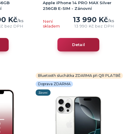
256GB
Apple iPhone 14 PRO MAX Silver
í
256GB E-SIM - Zánovní
90 Kč
13 990 Kč
/
ks
/
ks
Není
Kč
bez DPH
skladem
13 990 Kč
bez DPH
Detail
Bluetooth sluchátka ZDARMA při QR PLATBĚ
Doprava ZDARMA