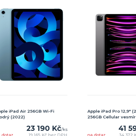
ple iPad Air 256GB Wi-Fi
Apple iPad Pro 12,9" (
odrý (2022)
256GB Cellular vesmí
23 190 Kč
41 5
/
ks
 dotaz
19 165 Kč
bez DPH
na dotaz
34 372 