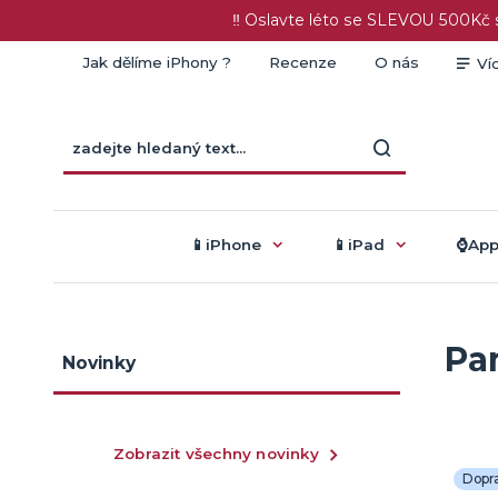
‼️ Oslavte léto se SLEVOU 500K
Jak dělíme iPhony ?
Recenze
O nás
Ví
📱iPhone
📱iPad
⌚️Ap
Pa
Novinky
Zobrazit všechny novinky
Dopr