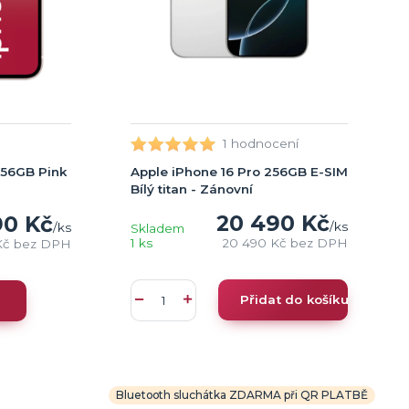
1 hodnocení
Apple iPhone 16 Pro 256GB E-SIM
256GB Pink
Bílý titan - Zánovní
20 490 Kč
90 Kč
/
ks
/
ks
Skladem
1 ks
20 490 Kč
bez DPH
Kč
bez DPH
Přidat do košíku
Bluetooth sluchátka ZDARMA při QR PLATBĚ