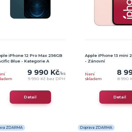
ple iPhone 12 Pro Max 256GB
Apple iPhone 13 mini 
cific Blue - Kategorie A
- Zánovní
9 990 Kč
8 9
/
ks
ení
Není
kladem
9 990 Kč
bez DPH
skladem
8 990 
Detail
Detail
ava ZDARMA
Doprava ZDARMA