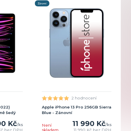
2 hodnocení
2022)
Apple iPhone 13 Pro 256GB Sierra
rně šedý
Blue - Zánovní
90 Kč
11 990 Kč
/
ks
/
ks
Není
Kč
bez DPH
skladem
11 990 Kč
bez DPH