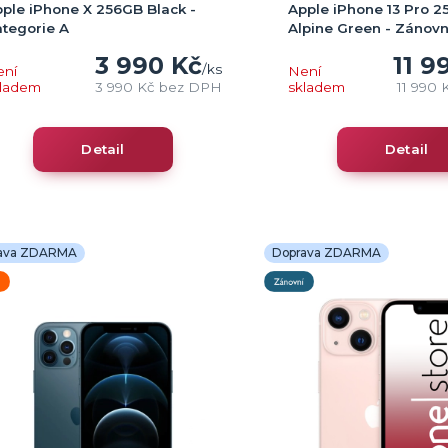
ple iPhone X 256GB Black -
Apple iPhone 13 Pro 
tegorie A
Alpine Green - Zánovn
3 990 Kč
11 9
/
ks
ení
Není
kladem
3 990 Kč
bez DPH
skladem
11 990 
Detail
Detail
ava ZDARMA
Doprava ZDARMA