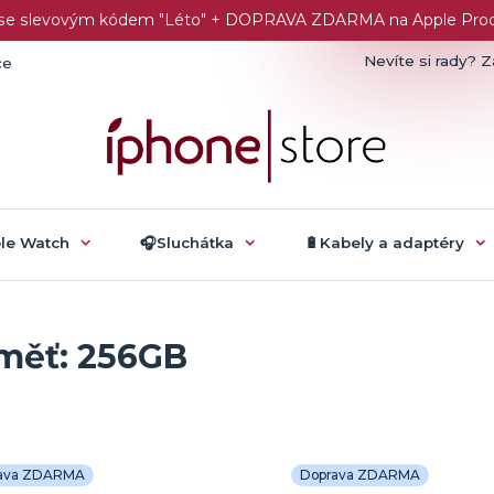
č se slevovým kódem "Léto" + DOPRAVA ZDARMA na Apple Produk
Nevíte si rady? Z
ce
ple Watch
🎧Sluchátka
🔋Kabely a adaptéry
měť: 256GB
ava ZDARMA
Doprava ZDARMA