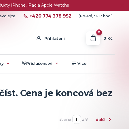
ty iPhone, iPad a Apple Watch‼️
+420 774 378 952
avolejte.
(Po-Pá, 9-17 hod.)
0
0 Kč
Přihlášení
ry
💡Příslušenství
Více
íst. Cena je koncová bez
strana
z 8
další