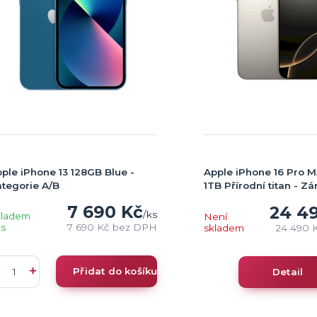
ple iPhone 13 128GB Blue -
Apple iPhone 16 Pro 
tegorie A/B
1TB Přírodní titan - Zá
7 690 Kč
24 4
/
ks
kladem
Není
ks
7 690 Kč
bez DPH
skladem
24 490 
Přidat do košíku
Detail