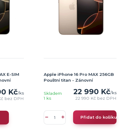
Apple iPhone 16 Pro MAX 256GB
MAX E-SIM
Pouštní titan - Zánovní
novní
22 990 Kč
90 Kč
/
ks
/
ks
Skladem
1 ks
22 990 Kč
bez DPH
Kč
bez DPH
Přidat do košíku