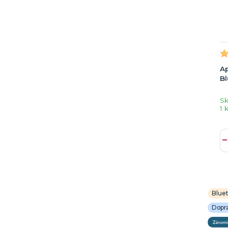
Ap
Bl
S
1 
Blue
Dopr