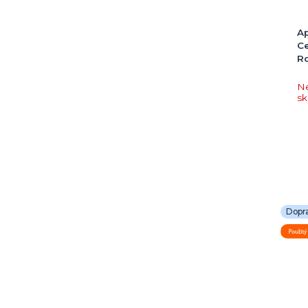
Ap
Ce
R
N
s
Dopr