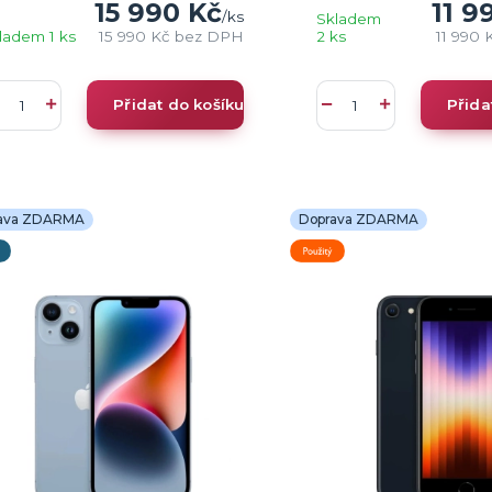
15 990 Kč
11 9
/
ks
Skladem
ladem 1 ks
15 990 Kč
bez DPH
2 ks
11 990 
Přidat do košíku
Přida
ava ZDARMA
Doprava ZDARMA