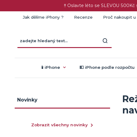
‼️ Oslavte léto se SLEVOU 500K
Jak dělíme iPhony ?
Recenze
Proč nakoupit u
📱iPhone
💵 iPhone podle rozpočtu
Re
Novinky
na
Zobrazit všechny novinky