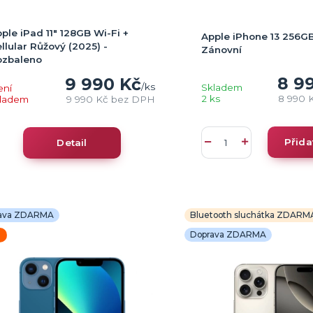
ple iPad 11" 128GB Wi-Fi +
Apple iPhone 13 256GB
llular Růžový (2025) -
Zánovní
ozbaleno
8 9
9 990 Kč
/
ks
Skladem
ení
2 ks
8 990 
kladem
9 990 Kč
bez DPH
Přida
Detail
ava ZDARMA
Bluetooth sluchátka ZDARM
Doprava ZDARMA