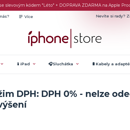
č se slevovým kódem "Léto" + DOPRAVA ZDARMA na Apple Produk
Nevíte si rady? Z
 nás?
Více
📱iPad
🎧Sluchátka
🔋Kabely a adapté
žim DPH: DPH 0% - nelze odeč
výšení