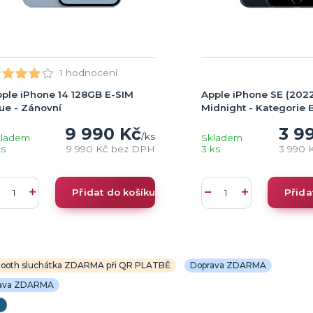
1 hodnocení
ple iPhone 14 128GB E-SIM
Apple iPhone SE (202
ue - Zánovní
Midnight - Kategorie 
9 990 Kč
3 9
/
ks
kladem
Skladem
ks
9 990 Kč
bez DPH
3 ks
3 990 
Přidat do košíku
Přida
tooth sluchátka ZDARMA při QR PLATBĚ
Doprava ZDARMA
ava ZDARMA