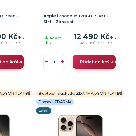
 Green -
Apple iPhone 15 128GB Blue E-
SIM - Zánovní
90 Kč
12 490 Kč
/
ks
/
ks
Skladem
Kč
bez DPH
1 ks
12 490 Kč
bez DPH
t do košíku
Přidat do košíku
A při QR PLATBĚ
Bluetooth sluchátka ZDARMA při QR PLATBĚ
Doprava ZDARMA