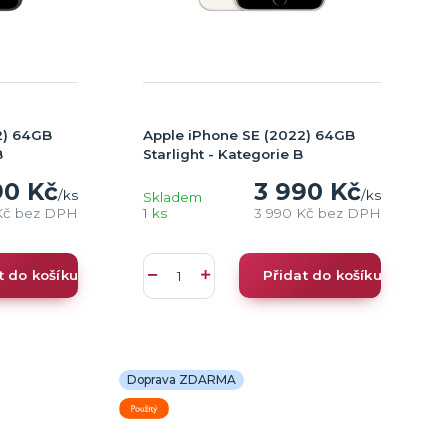
2) 64GB
Apple iPhone SE (2022) 64GB
B
Starlight - Kategorie B
90 Kč
3 990 Kč
/
ks
/
ks
Skladem
Kč
bez DPH
1 ks
3 990 Kč
bez DPH
t do košíku
Přidat do košíku
Doprava ZDARMA