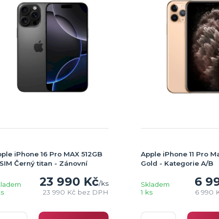
ple iPhone 16 Pro MAX 512GB
Apple iPhone 11 Pro 
SIM Černý titan - Zánovní
Gold - Kategorie A/B
23 990 Kč
6 9
/
ks
kladem
Skladem
ks
23 990 Kč
bez DPH
1 ks
6 990 