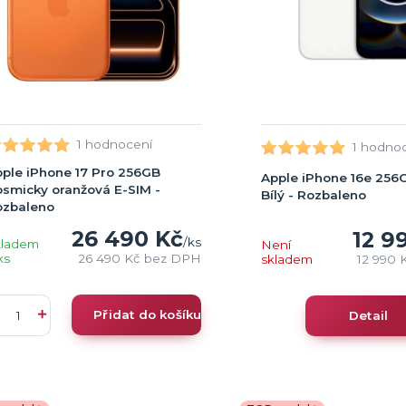
1 hodnocení
1 hodno
ple iPhone 17 Pro 256GB
Apple iPhone 16e 256
smicky oranžová E-SIM -
Bílý - Rozbaleno
ozbaleno
26 490 Kč
12 9
/
ks
kladem
Není
ks
26 490 Kč
bez DPH
skladem
12 990 
Přidat do košíku
Detail