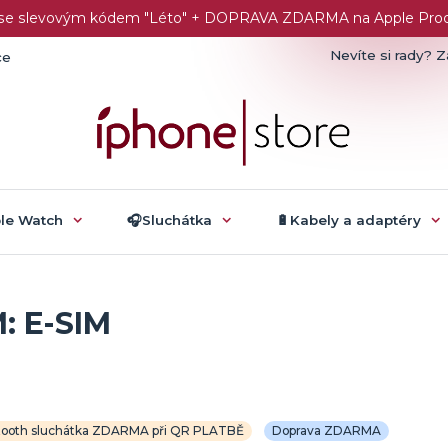
č se slevovým kódem "Léto" + DOPRAVA ZDARMA na Apple Produk
Nevíte si rady? Z
ce
ple Watch
🎧Sluchátka
🔋Kabely a adaptéry
: E-SIM
tooth sluchátka ZDARMA při QR PLATBĚ
Doprava ZDARMA