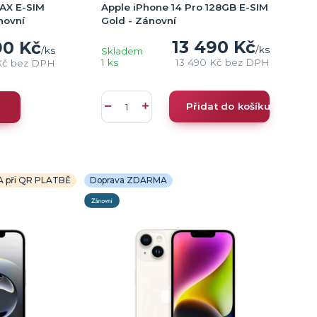
Apple iPhone 14 Pro 128GB E-SIM
MAX E-SIM
Gold - Zánovní
novní
13 490 Kč
90 Kč
/
ks
/
ks
Skladem
1 ks
13 490 Kč
bez DPH
Kč
bez DPH
Přidat do košíku
A při QR PLATBĚ
Doprava ZDARMA