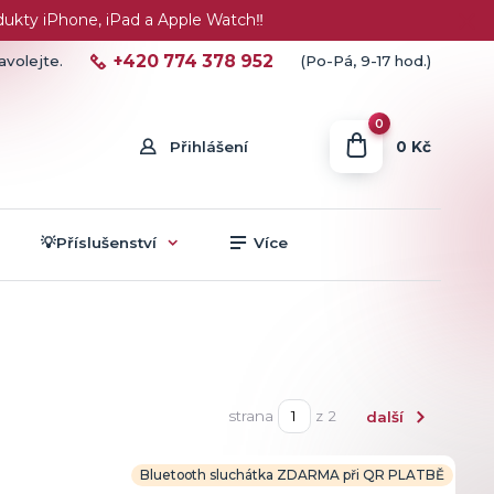
ty iPhone, iPad a Apple Watch‼️
+420 774 378 952
avolejte.
(Po-Pá, 9-17 hod.)
0
0 Kč
Přihlášení
💡Příslušenství
Více
strana
z 2
další
Bluetooth sluchátka ZDARMA při QR PLATBĚ