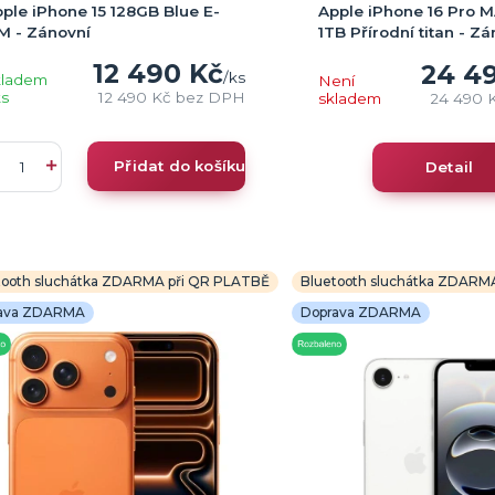
ple iPhone 15 128GB Blue E-
Apple iPhone 16 Pro 
M - Zánovní
1TB Přírodní titan - Zá
12 490 Kč
24 4
/
ks
kladem
Není
ks
12 490 Kč
bez DPH
skladem
24 490 
Přidat do košíku
Detail
tooth sluchátka ZDARMA při QR PLATBĚ
Bluetooth sluchátka ZDARM
ava ZDARMA
Doprava ZDARMA