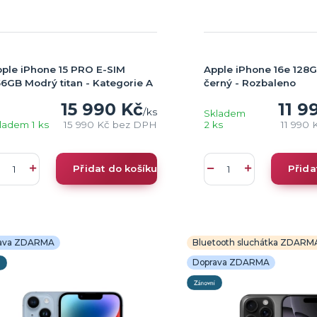
ple iPhone 15 PRO E-SIM
Apple iPhone 16e 128
6GB Modrý titan - Kategorie A
černý - Rozbaleno
15 990 Kč
11 9
/
ks
Skladem
ladem 1 ks
15 990 Kč
bez DPH
2 ks
11 990 
Přidat do košíku
Přida
ava ZDARMA
Bluetooth sluchátka ZDARM
Doprava ZDARMA