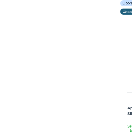
Dopr
Ap
SI
S
1 