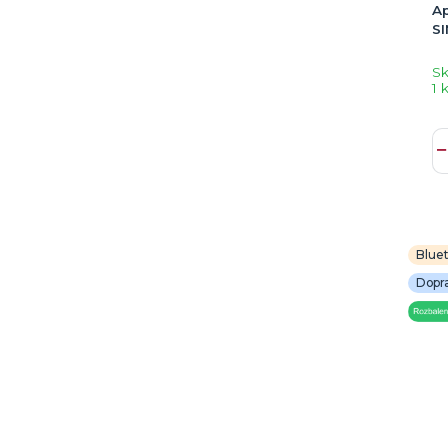
Ap
SI
S
1 
Blue
Dopr