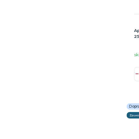
Ap
25
sk
Dopr