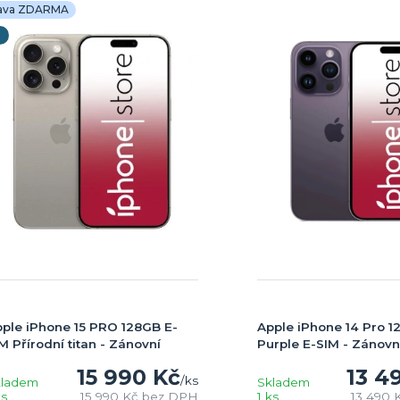
ava ZDARMA
ple iPhone 15 PRO 128GB E-
Apple iPhone 14 Pro 
M Přírodní titan - Zánovní
Purple E-SIM - Zánovn
15 990 Kč
13 4
/
ks
kladem
Skladem
ks
15 990 Kč
bez DPH
1 ks
13 490 