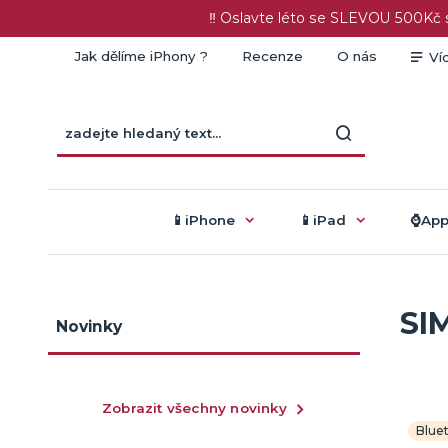
‼️ Oslavte léto se SLEVOU 500K
Jak dělíme iPhony ?
Recenze
O nás
Ví
📱iPhone
📱iPad
⌚️Ap
SIM
Novinky
Zobrazit všechny novinky
Blue