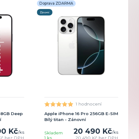
Doprava ZDARMA
1 hodnocení
128GB Deep
Apple iPhone 16 Pro 256GB E-SIM
í
Bílý titan - Zánovní
90 Kč
20 490 Kč
/
ks
/
ks
Skladem
Kč
bez DPH
1 ks
20 490 Kč
bez DPH