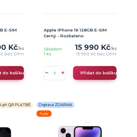
GB E-SIM
Apple iPhone 16 128GB E-SIM
černý - Rozbaleno
90 Kč
15 990 Kč
/
ks
/
ks
Skladem
Kč
bez DPH
1 ks
15 990 Kč
bez DPH
t do košíku
Přidat do košíku
A při QR PLATBĚ
Doprava ZDARMA