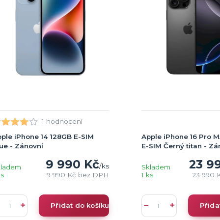
1 hodnocení
ple iPhone 14 128GB E-SIM
Apple iPhone 16 Pro 
ue - Zánovní
E-SIM Černý titan - Zá
9 990 Kč
23 9
/
ks
kladem
Skladem
ks
9 990 Kč
bez DPH
1 ks
23 990 
Přidat do košíku
Přida