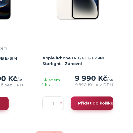
cení
Apple iPhone 14 128GB E-SIM
GB E-SIM
Starlight - Zánovní
9 990 Kč
90 Kč
/
ks
/
ks
Skladem
1 ks
9 990 Kč
bez DPH
Kč
bez DPH
Přidat do košíku