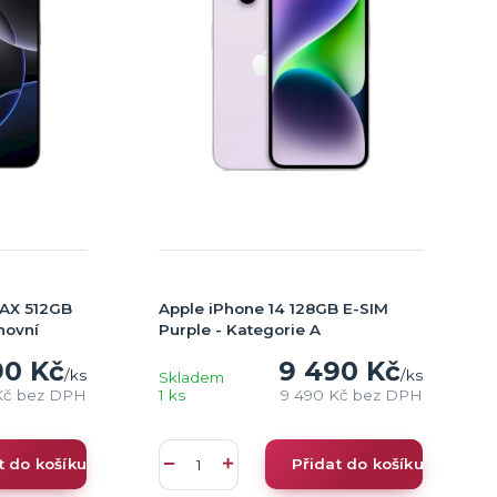
MAX 512GB
Apple iPhone 14 128GB E-SIM
novní
Purple - Kategorie A
90 Kč
9 490 Kč
/
ks
/
ks
Skladem
Kč
bez DPH
1 ks
9 490 Kč
bez DPH
t do košíku
Přidat do košíku